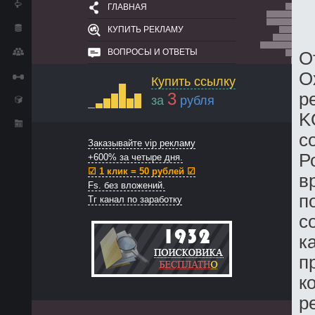
ГЛАВНАЯ
КУПИТЬ РЕКЛАМУ
ВОПРОСЫ И ОТВЕТЫ
О
O
Купить ссылку
3
р
за
рубля
K
с
Заказывайте vip рекламу
Р
+600% за четыре дня.
☑ 1 клик = 50 рублей ☑
в
Fs. без вложений.
п
Тг канал по заработку
с
к
п
к
р