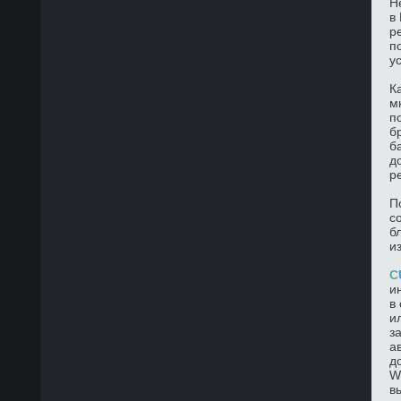
Н
в
р
п
у
К
м
п
б
б
д
р
П
с
б
и
C
и
в
и
з
а
д
W
в