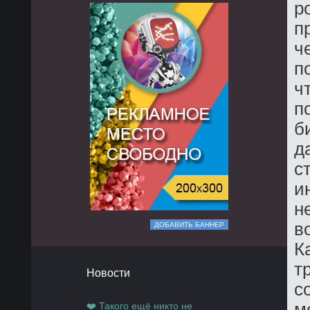
р
п
ч
п
ч
п
б
д
с
и
н
в
ДОБАВИТЬ БАННЕР
К
т
Новости
с
м
❤️ Такого ещё никто не