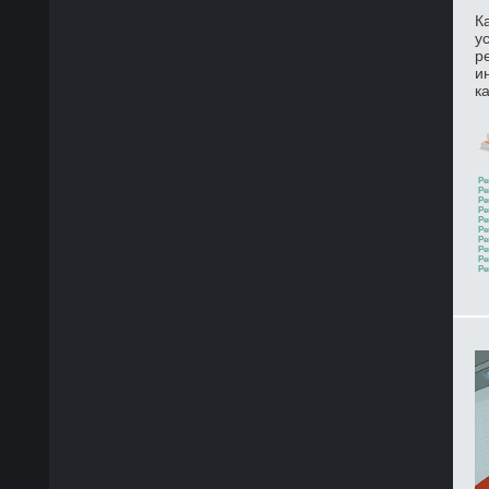
К
у
р
и
к
Ре
Ре
Ре
Ре
Ре
Ре
Ре
Ре
Ре
Ре