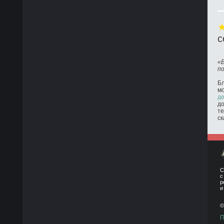
с
«
п
Бл
м
де
до
те
ск
С
с
р
и
©
П