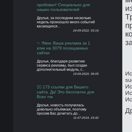
пробовал! Специально для
и
наших пользователей
Т
Друзья, за последние несколько
недель произошло много событий
п
касающихся...
24-09-2022, 03:14
к
з
✨ !New. Ваша реклама за 1
клик на 3079 посещаемых
сайтах
Друзья, благодаря развитию
сервиса рекламы, был создан
дополнительный модуль, с...
Ис
19-09-2020, 09:05
su
Ис
👍🏻 173 ссылки для Вашего
сайта. Да! Это бесплатно для
Ис
Всех тчк
Ис
Друзья, новость получилась
Д
довольно объёмная, поэтому
просим Вас дочитать до...
11-07-2019, 23:42