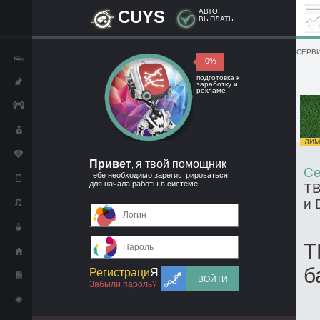
CUYS
АВТО
ВЫПЛАТЫ
СЕРВИ
0%
подготовка к
заработку и
рекламе
ЛИМИ
Привет
я твой помощник
,
Се
тебе необходимо зарегистрироваться
для начала работы в системе
ТВ
и 
Т
б
Регистраци
Я
ВОЙТИ
Забыли пароль?