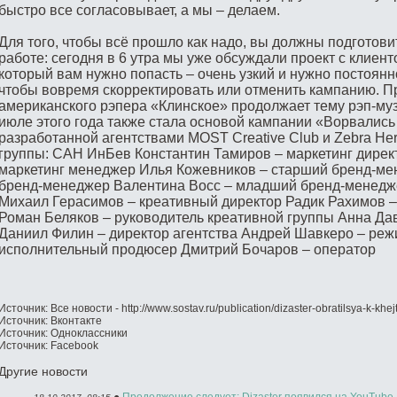
быстро все согласовывает, а мы – делаем.
Для того, чтобы всё прошло как надо, вы должны подготовит
работе: сегодня в 6 утра мы уже обсуждали проект с клиент
который вам нужно попасть – очень узкий и нужно постоянн
чтобы вовремя скорректировать или отменить кампанию. П
американского рэпера «Клинское» продолжает тему рэп-муз
июле этого года также стала основой кампании «Ворвались 
разработанной агентствами MOST Creative Club и Zebra Her
группы: САН ИнБев Константин Тамиров – маркетинг дирек
маркетинг менеджер Илья Кожевников – старший бренд-м
бренд-менеджер Валентина Восс – младший бренд-менедже
Михаил Герасимов – креативный директор Радик Рахимов 
Роман Беляков – руководитель креативной группы Анна Да
Даниил Филин – директор агентства Андрей Шавкеро – реж
исполнительный продюсер Дмитрий Бочаров – оператор
Источник: Все новости - http://www.sostav.ru/publication/dizaster-obratilsya-k-kh
Источник: Вконтакте
Источник: Одноклассники
Источник: Facebook
Другие новости