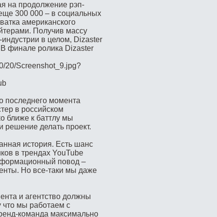
ая на продолжение рэп-
 еще 300 000 – в социальных
хватка американского
ейтерами. Получив массу
индустрии в целом, Dizaster
В финале ролика Dizaster
10/20/Screenshot_9.jpg?
ub
о последнего момента
стер в российском
о ближе к баттлу мы
ли решение делать проект.
анная история. Есть шанс
ков в трендах YouTube
информационный повод –
енты. Но все-таки мы даже
ента и агентство должны
у что мы работаем с
бренд-команда максимально