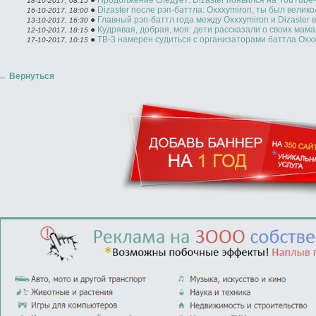
●
Продолжение следует: Dizaster появился на YouTube
18-10-2017, 08:15
●
Dizaster после рэп-баттла: Oxxxymiron, ты был велик
16-10-2017, 18:00
●
Главный рэп-баттл года между Oxxxymiron и Dizaster в
13-10-2017, 16:30
●
Кудрявая, добрая, моя: дети рассказали о своих мама
12-10-2017, 18:15
●
ТВ-3 намерен судиться с организаторами баттла Oxxxy
17-10-2017, 10:15
←
Вернуться