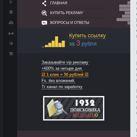
ГЛАВНАЯ
КУПИТЬ РЕКЛАМУ
ВОПРОСЫ И ОТВЕТЫ
Купить ссылку
3
за
рубля
Заказывайте vip рекламу
+600% за четыре дня.
☑ 1 клик = 50 рублей ☑
Fs. без вложений.
Тг канал по заработку