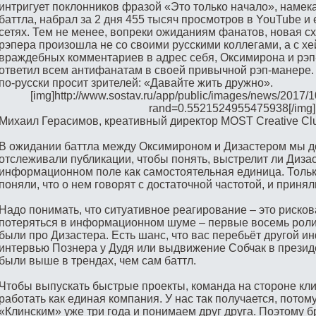
интригует поклонников фразой «Это только начало», намек
баттла, набрал за 2 дня 455 тысяч просмотров в YouTube и
сетях. Тем не менее, вопреки ожиданиям фанатов, новая с
рэпера произошла не со своими русскими коллегами, а с х
враждебных комментариев в адрес себя, Оксимирона и рэп-
ответил всем антифанатам в своей привычной рэп-манере. 
по-русски просит зрителей: «Давайте жить дружно».
[img]http://www.sostav.ru/app/public/images/news/2017/
rand=0.5521524955475938[/img]
Михаил Герасимов, креативный директор MOST Creative Cl
В ожидании баттла между Оксимироном и Дизастером мы д
отслеживали публикации, чтобы понять, выстрелит ли Диза
информационном поле как самостоятельная единица. Тольк
поняли, что о нем говорят с достаточной частотой, и приня
Надо понимать, что ситуативное реагирование – это рисков
потеряться в информационном шуме – первые восемь роли
были про Дизастера. Есть шанс, что вас перебьёт другой 
интервью Познера у Дудя или выдвижение Собчак в презид
были выше в трендах, чем сам баттл.
Чтобы выпускать быстрые проекты, команда на стороне кли
работать как единая компания. У нас так получается, потом
«Клинским» уже три года и понимаем друг друга. Поэтому 