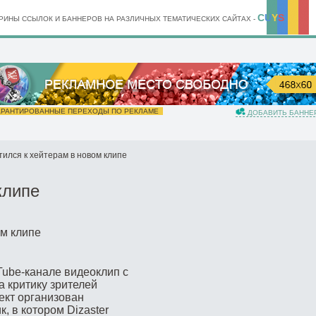
C
U
Y
S
ИНЫ ССЫЛОК И БАННЕРОВ НА РАЗЛИЧНЫХ ТЕМАТИЧЕСКИХ САЙТАХ -
РАНТИРОВАННЫЕ ПЕРЕХОДЫ ПО РЕКЛАМЕ
ДОБАВИТЬ БАННЕ
тился к хейтерам в новом клипе
клипе
ube-канале видеоклип с
а критику зрителей
ект организован
, в котором Dizaster