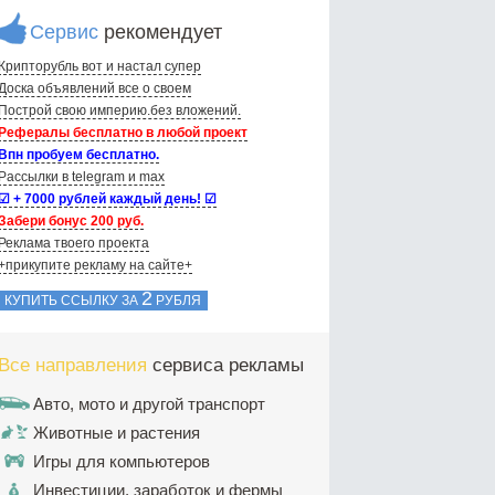
Сервис
рекомендует
Крипторубль вот и настал супер
Доска объявлений вce о своем
Построй свою империю.без вложений.
Рефералы бесплатно в любой проект
Впн пробуем бесплатно.
Рассылки в telegram и max
☑ + 7000 рублей каждый день! ☑
Забери бонус 200 руб.
Реклама твоего проекта
+прикупите рекламу на сайте+
2
КУПИТЬ ССЫЛКУ ЗА
РУБЛЯ
Все направления
сервиса рекламы
Авто, мото и другой транспорт
Животные и растения
Игры для компьютеров
Инвестиции, заработок и фермы