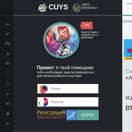
CUYS
АВТО
ВЫПЛАТЫ
СЕРВИ
0%
подготовка к
заработку и
рекламе
ЛИМИ
Привет
я твой помощник
,
Се
тебе необходимо зарегистрироваться
для начала работы в системе
«А
«
в
Регистраци
Я
ВОЙТИ
Забыли пароль?