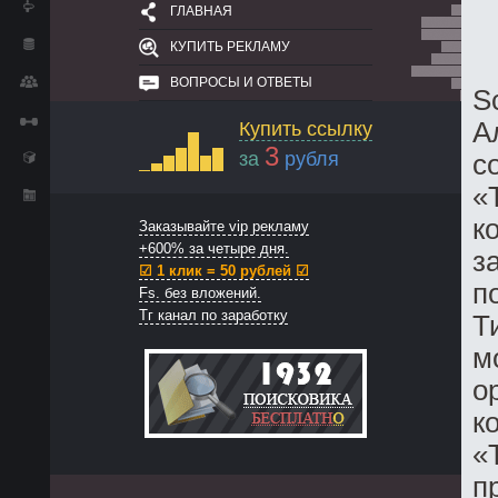
ГЛАВНАЯ
КУПИТЬ РЕКЛАМУ
ВОПРОСЫ И ОТВЕТЫ
S
А
Купить ссылку
3
за
рубля
с
«
к
Заказывайте vip рекламу
+600% за четыре дня.
з
☑ 1 клик = 50 рублей ☑
п
Fs. без вложений.
Тг канал по заработку
Т
м
о
к
«
п