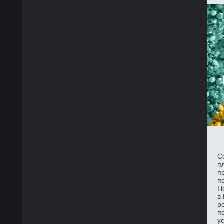
С
п
п
п
Н
в
р
п
у