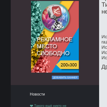
Т
н
Ис
ra
Ис
Ис
Ис
Д
ДОБАВИТЬ БАННЕР
Новости
❤️ Такого ещё никто не