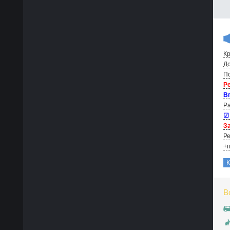
Кр
До
По
Р
В
Ра
☑
За
Ре
+п
В