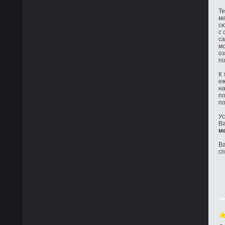
Те
ма
сю
с 
са
мо
оз
по
К 
е
на
по
по
Ус
Ва
м
Ва
с