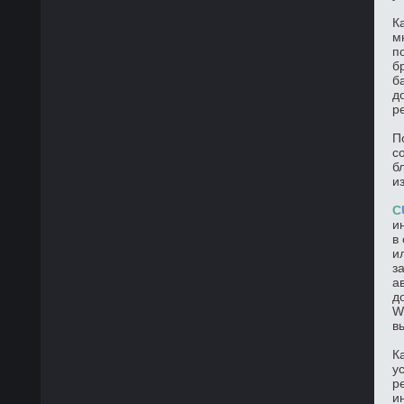
К
м
п
б
б
д
р
П
с
б
и
C
и
в
и
з
а
д
W
в
К
у
р
и