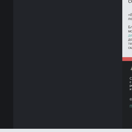
с
«
п
Бл
м
де
до
те
ск
С
с
р
и
©
П