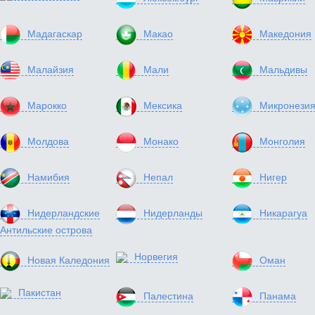
Мадагаскар
Макао
Македония
Малайзия
Мали
Мальдивы
Марокко
Мексика
Микронези
Молдова
Монако
Монголия
Намибия
Непал
Нигер
Нидерландские
Нидерланды
Никарагуа
Антильские острова
Норвегия
Новая Каледония
Оман
Пакистан
Палестина
Панама