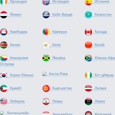
Ирландия
Исландия
Испания
Йемен
Кабо-Верде
Казахстан
Камбоджа
Камерун
Канада
Кения
Кипр
Китай
Коморские
Ямайка
Южная Афр
Острова
Коста-Рика
Корея Южная
Кот дИвуар
Кувейт
Кыргызстан
Латвия
Либерия
Ливан
Ливия
Лихтенштейн
Люксембург
Маврикий