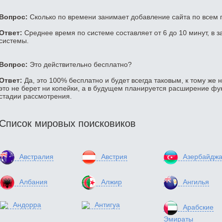
Вопрос:
Сколько по времени занимает добавление сайта по всем
Ответ:
Среднее время по системе составляет от 6 до 10 минут, в з
системы.
Вопрос:
Это действительно бесплатно?
Ответ:
Да, это 100% бесплатно и будет всегда таковым, к тому же 
это не берет ни копейки, а в будущем планируется расширение фун
стадии рассмотрения.
Список мировых поисковиков
Австралия
Австрия
Азербайдж
Албания
Алжир
Ангилья
Андорра
Антигуа
Арабские
Эмираты