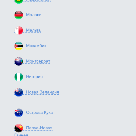
Малави
Мальта
я
Мозамбик
Монтсеррат
Нигерия
Новая Зеландия
Острова Кука
Папуа-Новая
Гвинея