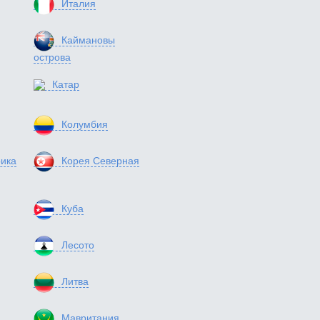
Италия
Каймановы
острова
Катар
Колумбия
ика
Корея Северная
Куба
Лесото
Литва
Мавритания