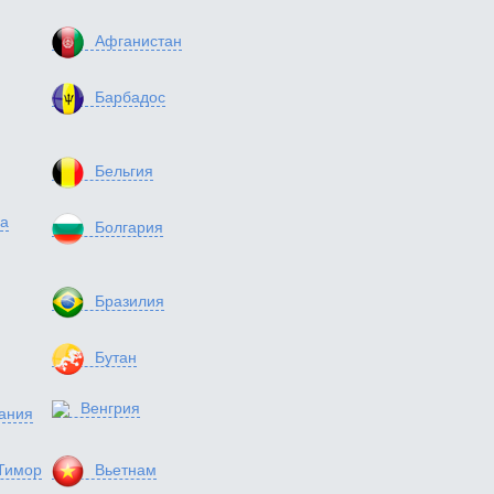
Афганистан
Барбадос
Бельгия
а
Болгария
Бразилия
Бутан
Венгрия
ания
Тимор
Вьетнам