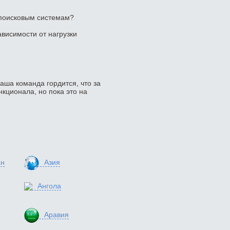
 поисковым системам?
ависимости от нагрузки
наша команда гордится, что за
кционала, но пока это на
ан
Азия
Ангола
Аравия