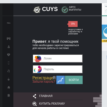
CUYS
АВТО
ВЫПЛАТЫ
0%
подготовка к
заработку и
рекламе
Привет
я твой помощник
ЛИМ
,
тебе необходимо зарегистрироваться
для начала работы в системе
Регистраци
Я
ВОЙТИ
Забыли пароль?
ГЛАВНАЯ
КУПИТЬ РЕКЛАМУ