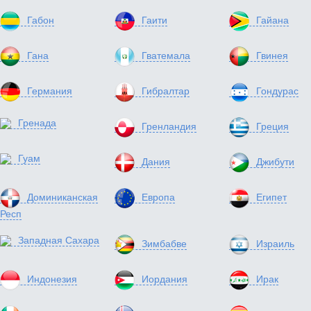
Габон
Гаити
Гайана
Гана
Гватемала
Гвинея
Германия
Гибралтар
Гондурас
Гренада
Гренландия
Греция
Гуам
Дания
Джибути
Доминиканская
Европа
Египет
Респ
Западная Сахара
Зимбабве
Израиль
Индонезия
Иордания
Ирак