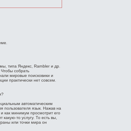
еме.
ы, типа Яндекс, Rambler и др.
. Чтобы собрать
нали мировые поисковики и
нции практически нет совсем.
и?
ециальным автоматическим
 пользователя язык. Нажав на
 и как минимум просмотрит его
 какую-то услугу. То есть вы,
траны или точки мира он