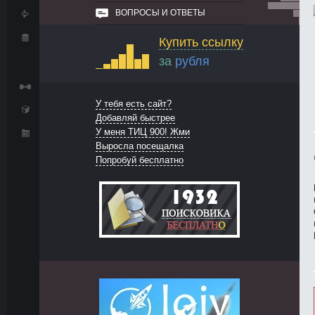
ВОПРОСЫ И ОТВЕТЫ
Купить ссылку
за
рубля
У тебя есть сайт?
Добавляй быстрее
У меня ТИЦ 900! Жми
Выросла посещалка
Попробуй бесплатно