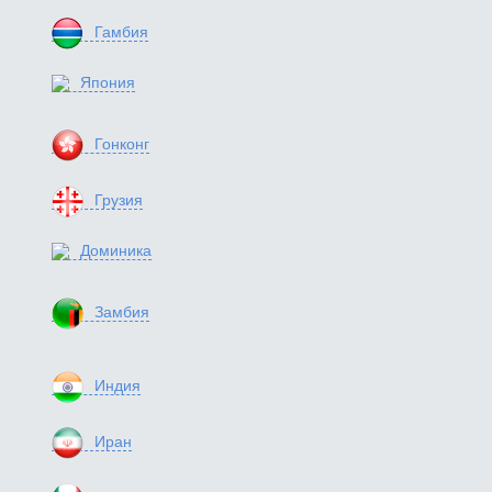
Гамбия
Япония
Гонконг
Грузия
Доминика
Замбия
Индия
Иран