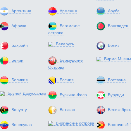
Аргентина
Армения
Аруба
Африка
Багамские
Бангладеш
острова
Беларусь
Бахрейн
Белиз
Бирма Мьянм
Бенин
Бермудские
Острова
Боливия
Босния
Ботсвана
Бруней Даруссалам
Буркина-Фасо
Бурунди
Вануату
Ватикан
Великобрит
Виргинские острова
Венесуэла
Восточный 