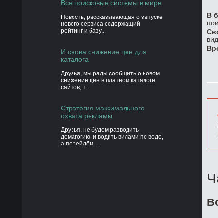
Все поисковые системы в мире
В б
Новость, рассказывающая о запуске
пои
нового сервиса содержащий
рейтинг и базу...
Св
вид
Вр
И снова снижение цен для
каталога
Друзья, мы рады сообщить о новом
снижение цен в платном каталоге
сайтов, т...
Стратегия максимального
охвата рекламы
Друзья, не будем разводить
демагогию, и водить вилами по воде,
а перейдём ...
Ч
В