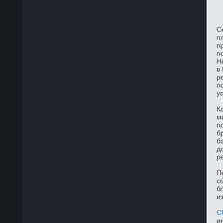
С
п
п
п
Н
в
р
п
у
К
м
п
б
б
д
р
П
с
б
и
C
и