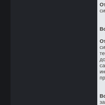
О
си
В
О
си
те
до
са
ин
пр
В
з