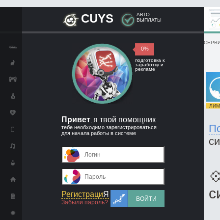
CUYS
АВТО
ВЫПЛАТЫ
СЕРВИ
0%
подготовка к
заработку и
рекламе
ЛИМИ
Привет
я твой помощник
,
П
тебе необходимо зарегистрироваться
для начала работы в системе
с

с
Регистраци
Я
ВОЙТИ
Забыли пароль?