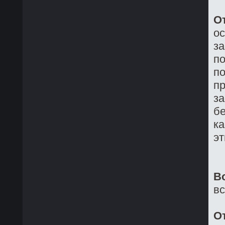
О
о
з
по
по
пр
за
бе
ка
эт
В
в
О