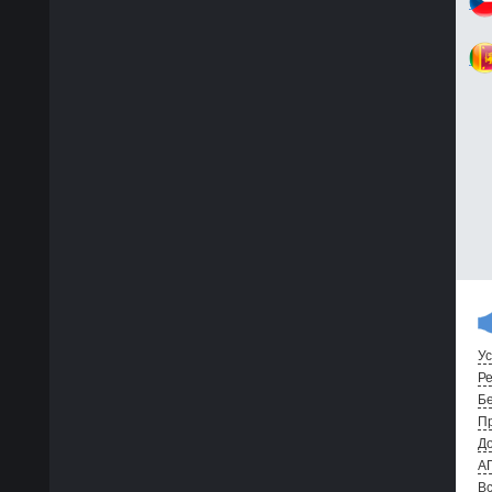
Ус
Ре
Бе
Пр
До
А
Вс