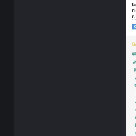
Ка
По
В
В