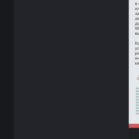
в
и
з
а
д
W
в
К
у
р
и
к
Ре
Ре
Ре
Ре
Ре
Ре
Ре
Ре
Ре
Ре