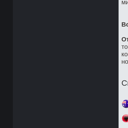
ми
В
О
то
ко
но
С