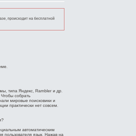
азе, происходит на бесплатной
еме.
ы, типа Яндекс, Rambler и др.
. Чтобы собрать
нали мировые поисковики и
нции практически нет совсем.
и?
ециальным автоматическим
 пользователя язык. Нажав на