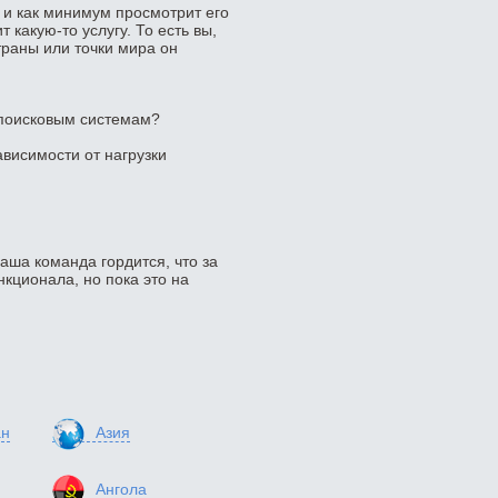
 и как минимум просмотрит его
 какую-то услугу. То есть вы,
траны или точки мира он
 поисковым системам?
ависимости от нагрузки
наша команда гордится, что за
кционала, но пока это на
ан
Азия
Ангола