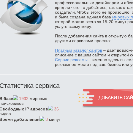
профессиональным дизайнером и абсол
вряд ли чего-то добьётесь, так как о та
создатели. Чтобы этого не произошло, 
и была создана единая база
мировых п
которой можно всего за 15-20 минут ра
услуге всему миру.
После добавления сайта в открытую ба
другими сервисами проекта:
Платный каталог сайтов
– даёт возможн
описание с вашим сайтом и открытой с
Сервис рекламы
– именно здесь вы смо
рекламное место под ваш бизнес или ус
Статистика сервиса
В базе
1932
мировых
поисковиков
Свободных IP адресов
36
видов
Время добавления
8
минут