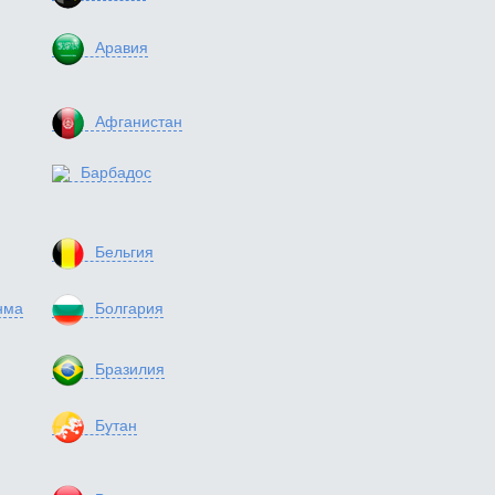
Аравия
Афганистан
Барбадос
Бельгия
нма
Болгария
Бразилия
Бутан