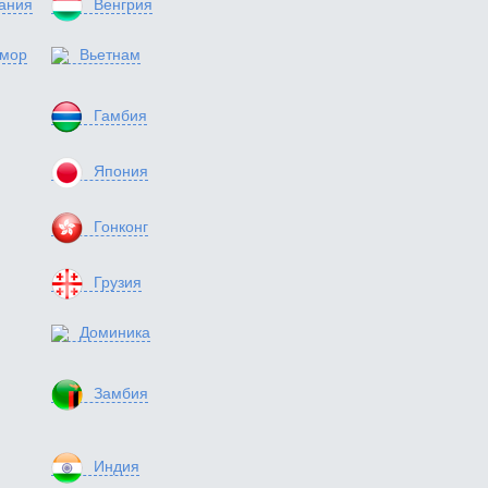
ания
Венгрия
имор
Вьетнам
Гамбия
Япония
Гонконг
Грузия
Доминика
Замбия
Индия