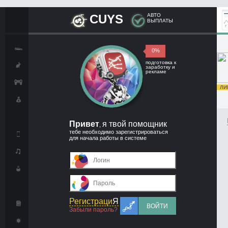
CUYS
АВТО
ВЫПЛАТЫ
0%
подготовка к
заработку и
рекламе
ЛИМ
Привет
я твой помощник
,
тебе необходимо зарегистрироваться
для начала работы в системе
Регистраци
Я
ВОЙТИ
Забыли пароль?