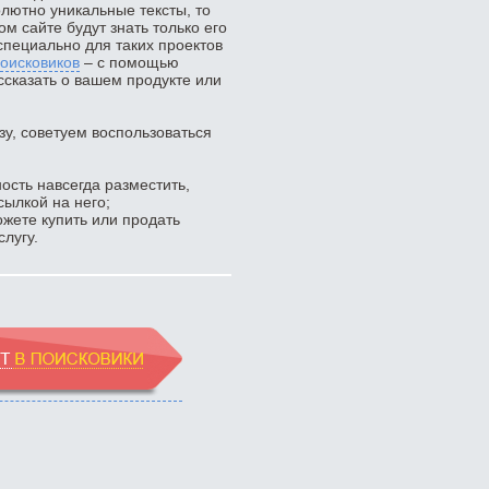
ютно уникальные тексты, то
ком сайте будут знать только его
специально для таких проектов
оисковиков
– с помощью
ссказать о вашем продукте или
зу, советуем воспользоваться
ость навсегда разместить,
сылкой на него;
жете купить или продать
лугу.