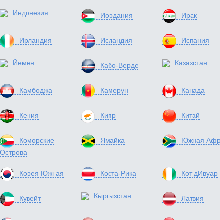
Индонезия
Иордания
Ирак
Ирландия
Исландия
Испания
Йемен
Казахстан
Кабо-Верде
Камбоджа
Камерун
Канада
Кения
Кипр
Китай
Коморские
Ямайка
Южная Афр
Острова
Корея Южная
Коста-Рика
Кот дИвуар
Кыргызстан
Кувейт
Латвия