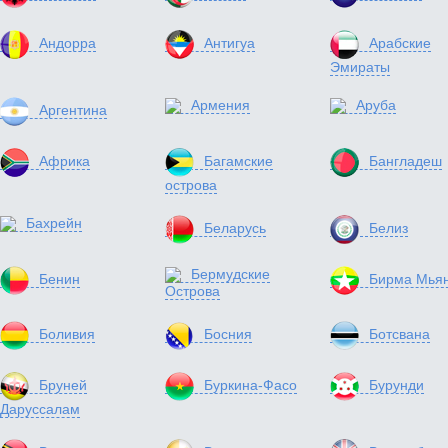
Андорра
Антигуа
Арабские
Эмираты
Армения
Аруба
Аргентина
Африка
Багамские
Бангладеш
острова
Бахрейн
Беларусь
Белиз
Бермудские
Бенин
Бирма Мья
Острова
Боливия
Босния
Ботсвана
Бруней
Буркина-Фасо
Бурунди
Даруссалам