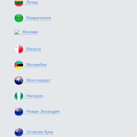
Литва
Мавритания
Малави
Мальта
я
Мозамбик
Монтсеррат
Нигерия
Новая Зеландия
Острова Кука