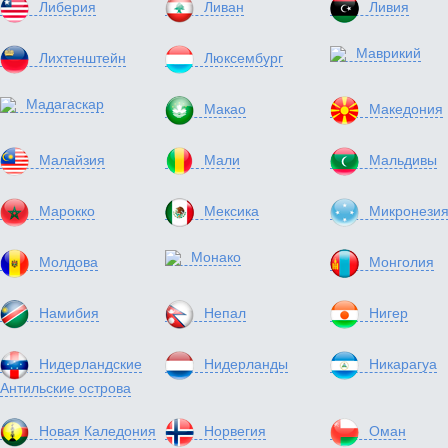
Либерия
Ливан
Ливия
Маврикий
Лихтенштейн
Люксембург
Мадагаскар
Макао
Македония
Малайзия
Мали
Мальдивы
Марокко
Мексика
Микронези
Монако
Молдова
Монголия
Намибия
Непал
Нигер
Нидерландские
Нидерланды
Никарагуа
Антильские острова
Новая Каледония
Норвегия
Оман