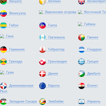
Вануату
Ватикан
Великобрит
Виргинские острова
Восточный Т
Венесуэла
Гайана
Габон
Гаити
Гана
Гватемала
Гвинея
Германия
Гибралтар
Гондурас
Гренада
Гренландия
Греция
Гуам
Дания
Джибути
Доминиканская
Европа
Египет
Респ
Западная Сахара
Зимбабве
Израиль