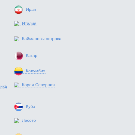
Иран
Италия
Каймановы острова
Катар
Колумбия
Корея Северная
ика
Куба
Лесото