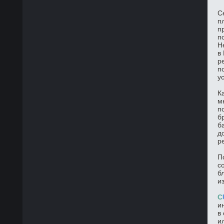
С
п
п
п
Н
в
р
п
у
К
м
п
б
б
д
р
П
с
б
и
C
и
в
и