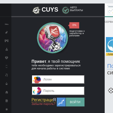
CUYS
АВТО
ВЫПЛАТЫ
СЕРВИ
0%
подготовка к
заработку и
рекламе
ЛИМИ
Привет
я твой помощник
,
П
тебе необходимо зарегистрироваться
для начала работы в системе
с

Регистраци
Я
ВОЙТИ
Забыли пароль?