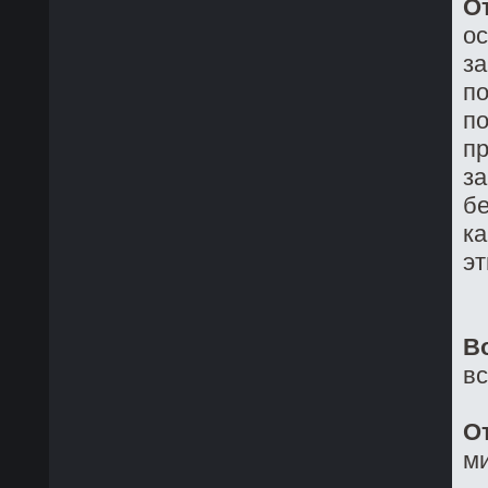
О
о
з
по
по
пр
за
бе
ка
эт
В
в
О
ми