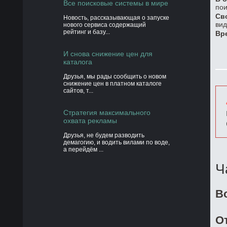
Все поисковые системы в мире
пои
Св
Новость, рассказывающая о запуске
вид
нового сервиса содержащий
рейтинг и базу...
Вр
И снова снижение цен для
каталога
Друзья, мы рады сообщить о новом
снижение цен в платном каталоге
сайтов, т...
Стратегия максимального
охвата рекламы
Друзья, не будем разводить
демагогию, и водить вилами по воде,
а перейдём ...
Ч
В
О