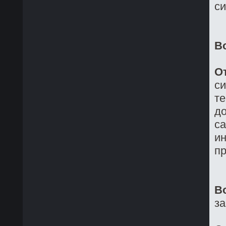
си
В
О
си
те
до
са
ин
пр
В
з