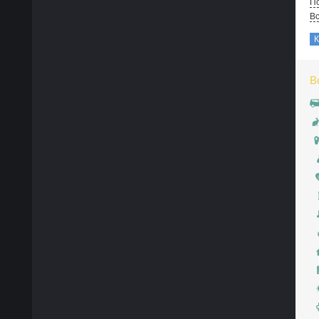
По
В
В