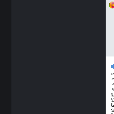
Ус
Ре
Бе
Пр
До
А
Вс
Ка