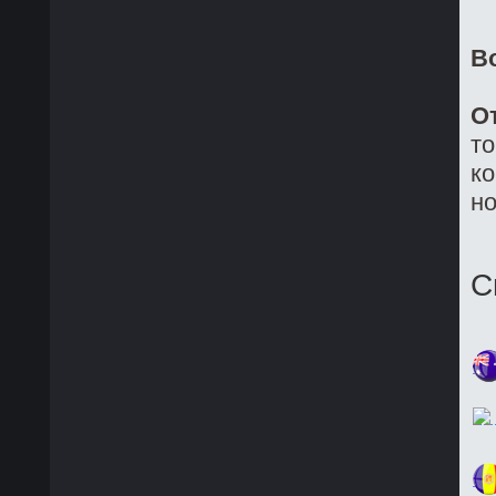
В
О
то
ко
но
С