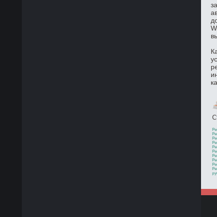
з
а
д
W
в
К
у
р
и
к
С
Ре
Ре
Ре
Ре
Ре
Ре
Ре
Ре
Ре
Ре
ру