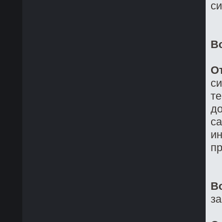
си
В
О
си
те
до
са
ин
пр
В
з