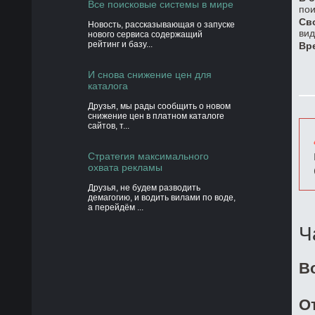
Все поисковые системы в мире
пои
Св
Новость, рассказывающая о запуске
вид
нового сервиса содержащий
рейтинг и базу...
Вр
И снова снижение цен для
каталога
Друзья, мы рады сообщить о новом
снижение цен в платном каталоге
сайтов, т...
Стратегия максимального
охвата рекламы
Друзья, не будем разводить
демагогию, и водить вилами по воде,
а перейдём ...
Ч
В
О