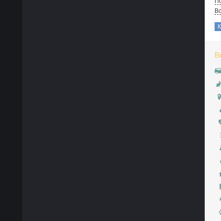
По
В
В