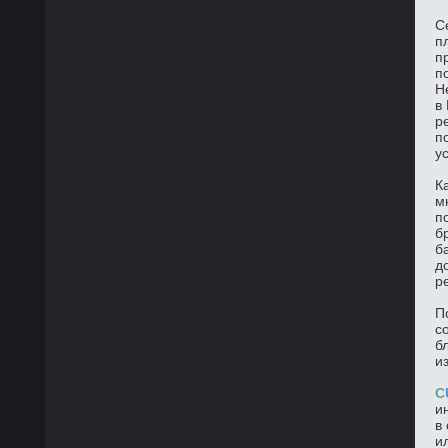
С
п
п
п
Н
в
р
п
у
К
м
п
б
б
д
р
П
с
б
и
C
и
в
и