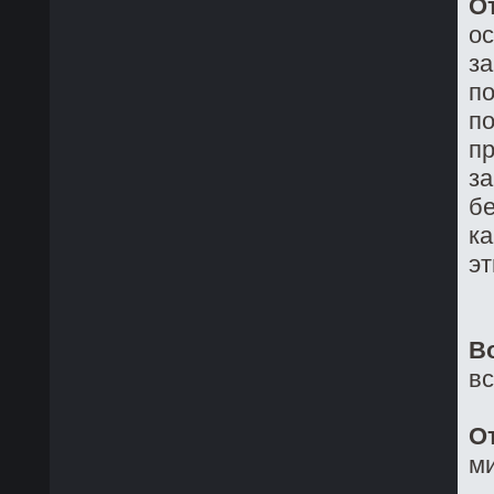
О
о
з
по
по
пр
за
бе
ка
эт
В
в
О
ми