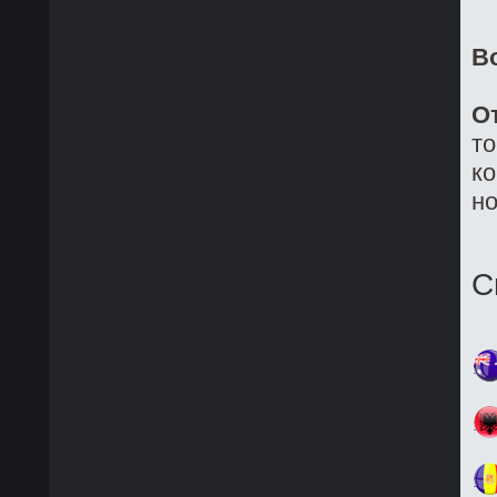
В
О
то
ко
но
С