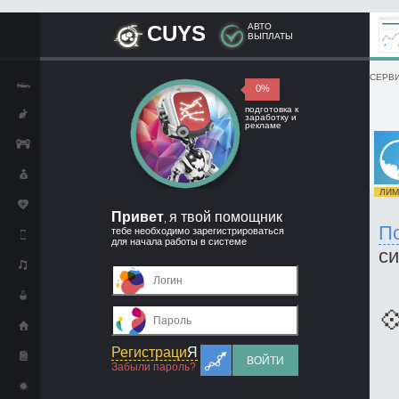
CUYS
АВТО
ВЫПЛАТЫ
СЕРВИ
0%
подготовка к
заработку и
рекламе
ЛИМИ
Привет
я твой помощник
,
П
тебе необходимо зарегистрироваться
для начала работы в системе
с

Регистраци
Я
ВОЙТИ
Забыли пароль?