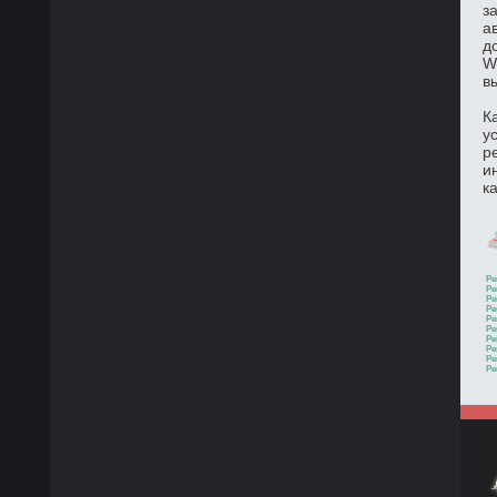
з
а
д
W
в
К
у
р
и
к
Ре
Ре
Ре
Ре
Ре
Ре
Ре
Ре
Ре
Ре