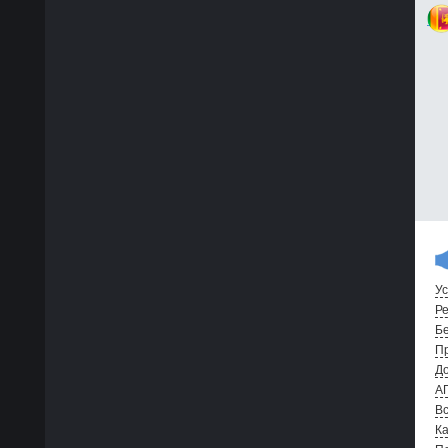
Ус
Ре
Бе
Пр
До
А
Вс
Ка