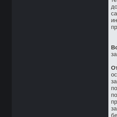
до
са
ин
пр
В
з
О
о
з
по
по
пр
за
бе