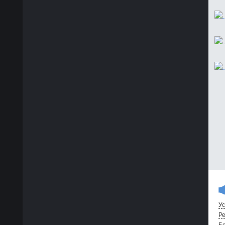
Ус
Ре