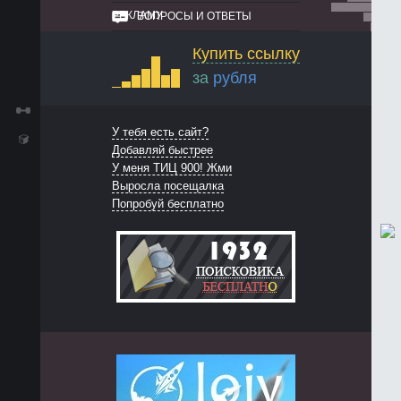
РЕКЛАМУ
ВОПРОСЫ И ОТВЕТЫ
Купить ссылку
за
рубля
У тебя есть сайт?
Добавляй быстрее
У меня ТИЦ 900! Жми
Выросла посещалка
Попробуй бесплатно