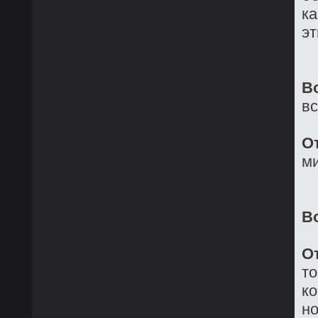
ка
эт
В
в
О
ми
В
О
то
ко
но