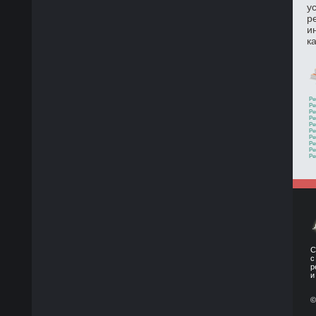
у
р
и
к
Ре
Ре
Ре
Ре
Ре
Ре
Ре
Ре
Ре
Ре
С
с
р
и
©