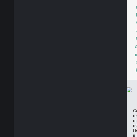
С
п
п
п
Н
в