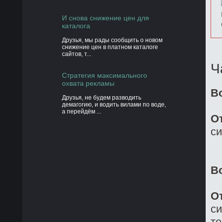
И снова снижение цен для
каталога
Друзья, мы рады сообщить о новом
снижение цен в платном каталоге
сайтов, т...
Ч
Стратегия максимального
охвата рекламы
В
Друзья, не будем разводить
демагогию, и водить вилами по воде,
а перейдём ...
О
си
В
О
си
те