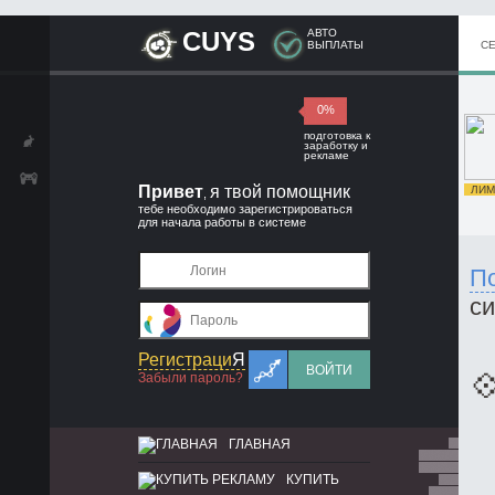
CUYS
АВТО
ВЫПЛАТЫ
С
0%
подготовка к
заработку и
рекламе
Привет
я твой помощник
ЛИМИ
,
тебе необходимо зарегистрироваться
для начала работы в системе
П
с
Регистраци
Я
ВОЙТИ

Забыли пароль?
ГЛАВНАЯ
КУПИТЬ