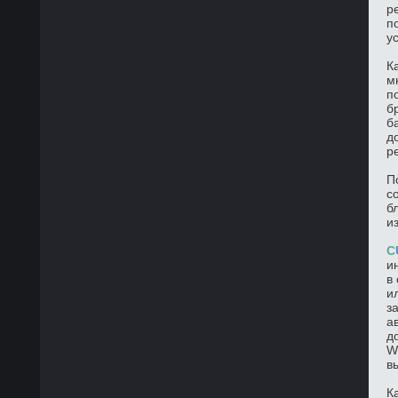
р
п
у
К
м
п
б
б
д
р
П
с
б
и
C
и
в
и
з
а
д
W
в
К