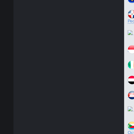
Ре
Ос