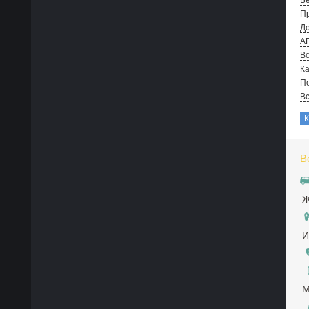
Бе
Пр
До
А
Вс
Ка
По
В
В
Ж
И
М