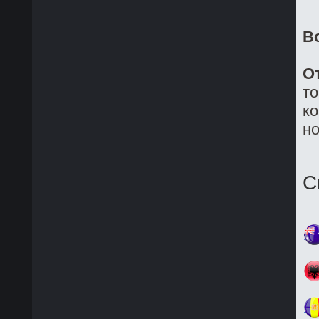
В
О
то
ко
но
С