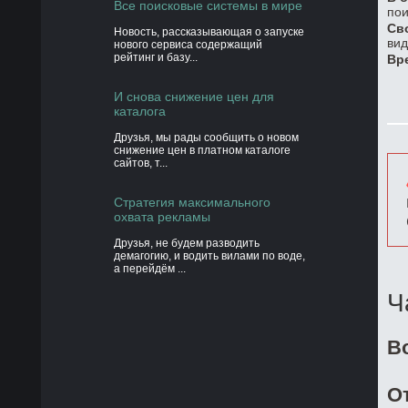
Все поисковые системы в мире
пои
Св
Новость, рассказывающая о запуске
вид
нового сервиса содержащий
рейтинг и базу...
Вр
И снова снижение цен для
каталога
Друзья, мы рады сообщить о новом
снижение цен в платном каталоге
сайтов, т...
Стратегия максимального
охвата рекламы
Друзья, не будем разводить
демагогию, и водить вилами по воде,
а перейдём ...
Ч
В
О