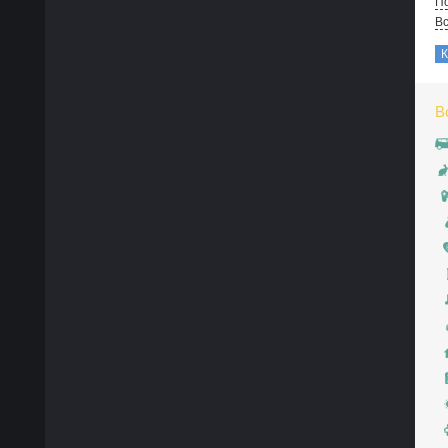
По
В
В