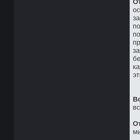
О
о
з
по
по
пр
за
бе
ка
эт
В
в
О
ми