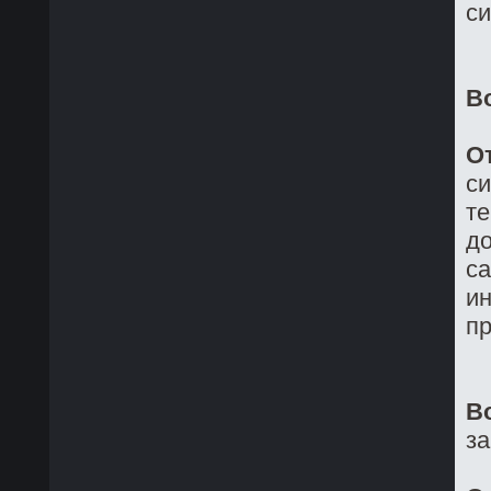
си
В
О
си
те
до
са
ин
пр
В
з