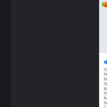
Ус
Ре
Бе
Пр
До
А
Вс
Ка