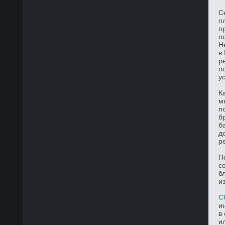
С
п
п
п
Н
в
р
п
у
К
м
п
б
б
д
р
П
с
б
и
C
и
в
и