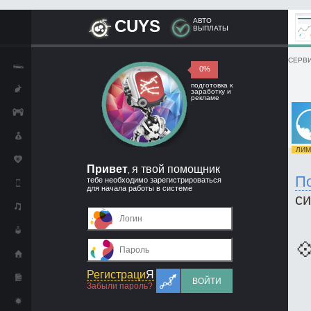
CUYS
АВТО
ВЫПЛАТЫ
СЕРВИ
0%
подготовка к
заработку и
рекламе
ЛИМИ
Привет
я твой помощник
,
П
тебе необходимо зарегистрироваться
для начала работы в системе
с

Регистраци
Я
ВОЙТИ
Забыли пароль?