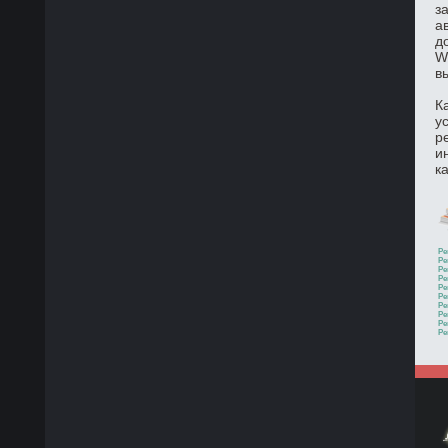
з
а
д
W
в
К
у
р
и
к
Ре
Ре
Ре
Ре
Ре
Ре
Ре
Ре
Ре
Ре