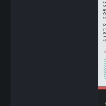
з
а
д
W
в
К
у
р
и
к
Ре
Ре
Ре
Ре
Ре
Ре
Ре
Ре
Ре
Ре