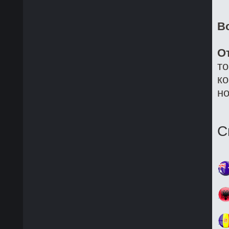
В
О
то
ко
но
С