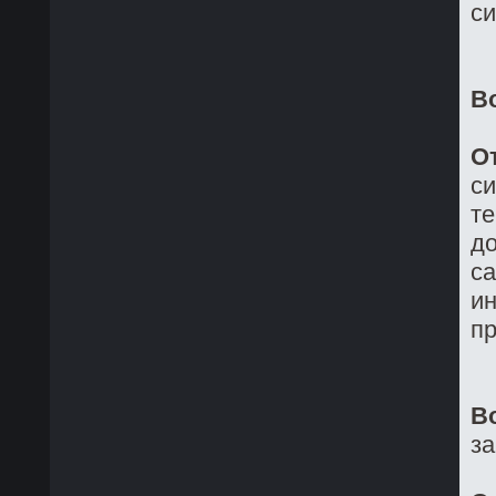
си
В
О
си
те
до
са
ин
пр
В
з