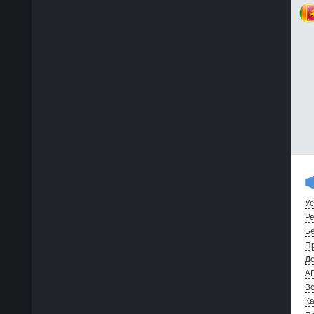
Ус
Ре
Бе
Пр
До
А
Вс
Ка