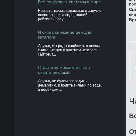
Все поисковые системы в мире
пои
Св
Новость, рассказывающая о запуске
вид
нового сервиса содержащий
рейтинг и базу...
Вр
И снова снижение цен для
каталога
Друзья, мы рады сообщить о новом
снижение цен в платном каталоге
сайтов, т...
Стратегия максимального
охвата рекламы
Друзья, не будем разводить
демагогию, и водить вилами по воде,
а перейдём ...
Ч
В
О