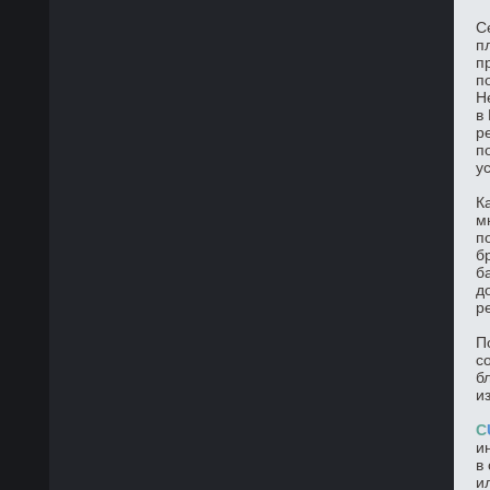
С
п
п
п
Н
в
р
п
у
К
м
п
б
б
д
р
П
с
б
и
C
и
в
и