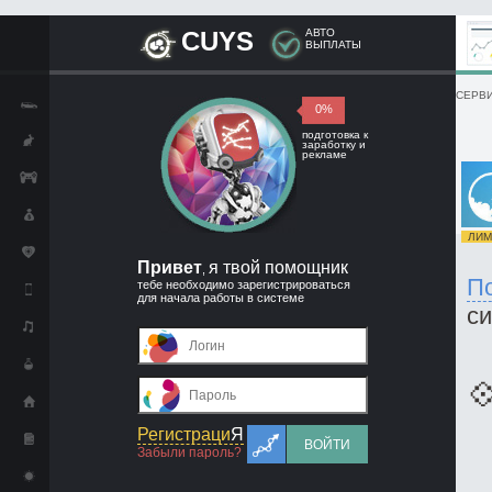
CUYS
АВТО
ВЫПЛАТЫ
СЕРВИ
0%
подготовка к
заработку и
рекламе
ЛИМИ
Привет
я твой помощник
,
П
тебе необходимо зарегистрироваться
для начала работы в системе
с

Регистраци
Я
ВОЙТИ
Забыли пароль?