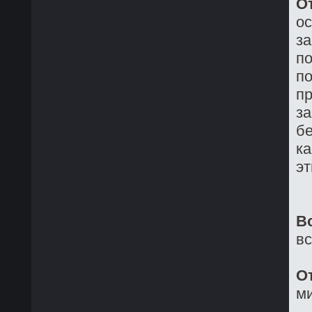
О
о
з
по
по
пр
за
бе
ка
эт
В
в
О
ми