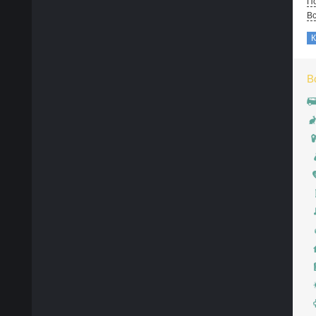
По
В
В