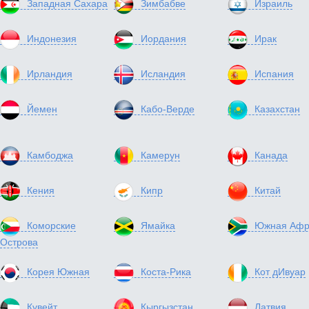
Западная Сахара
Зимбабве
Израиль
Индонезия
Иордания
Ирак
Ирландия
Исландия
Испания
Йемен
Кабо-Верде
Казахстан
Камбоджа
Камерун
Канада
Кения
Кипр
Китай
Коморские
Ямайка
Южная Афр
Острова
Корея Южная
Коста-Рика
Кот дИвуар
Кувейт
Кыргызстан
Латвия