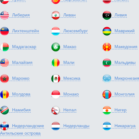
Либерия
Ливан
Ливия
Лихтенштейн
Люксембург
Маврикий
Мадагаскар
Макао
Македония
Малайзия
Мали
Мальдивы
Марокко
Мексика
Микронези
Молдова
Монако
Монголия
Намибия
Непал
Нигер
Нидерландские
Нидерланды
Никарагуа
Антильские острова