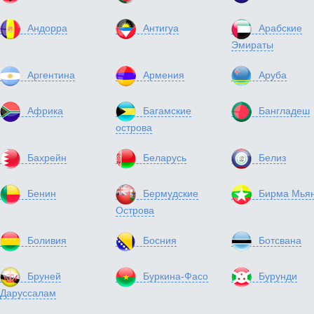
Андорра
Антигуа
Арабские
Эмираты
Аргентина
Армения
Аруба
Африка
Багамские
Бангладеш
острова
Бахрейн
Беларусь
Белиз
Бенин
Бермудские
Бирма Мья
Острова
Боливия
Босния
Ботсвана
Бруней
Буркина-Фасо
Бурунди
Даруссалам