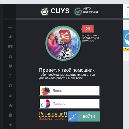
CUYS
АВТО
ВЫПЛАТЫ
0%
подготовка к
заработку и
рекламе
ЛИМ
Привет
я твой помощник
,
тебе необходимо зарегистрироваться
для начала работы в системе
Регистраци
Я
ВОЙТИ
Забыли пароль?