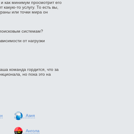
 и как минимум просмотрит его
 какую-то услугу. То есть вы,
траны или точки мира он
 поисковым системам?
ависимости от нагрузки
наша команда гордится, что за
кционала, но пока это на
ан
Азия
Ангола