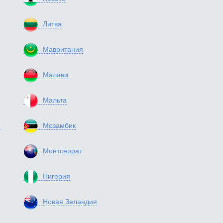
Литва
Мавритания
Малави
Мальта
я
Мозамбик
Монтсеррат
Нигерия
Новая Зеландия