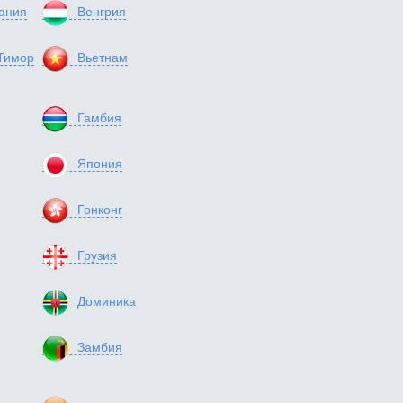
ания
Венгрия
Тимор
Вьетнам
Гамбия
Япония
Гонконг
Грузия
Доминика
Замбия