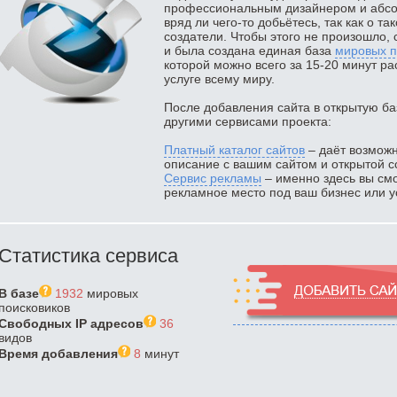
профессиональным дизайнером и абсол
вряд ли чего-то добьётесь, так как о та
создатели. Чтобы этого не произошло, 
и была создана единая база
мировых п
которой можно всего за 15-20 минут ра
услуге всему миру.
После добавления сайта в открытую ба
другими сервисами проекта:
Платный каталог сайтов
– даёт возможн
описание с вашим сайтом и открытой с
Сервис рекламы
– именно здесь вы смо
рекламное место под ваш бизнес или ус
Статистика сервиса
В базе
1932
мировых
поисковиков
Свободных IP адресов
36
видов
Время добавления
8
минут