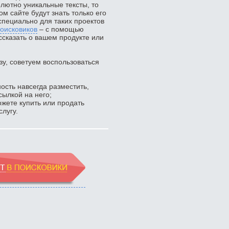
ютно уникальные тексты, то
ком сайте будут знать только его
специально для таких проектов
оисковиков
– с помощью
ссказать о вашем продукте или
зу, советуем воспользоваться
ость навсегда разместить,
сылкой на него;
жете купить или продать
лугу.