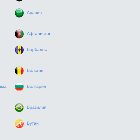
Аравия
Афганистан
Барбадос
Бельгия
нма
Болгария
Бразилия
Бутан