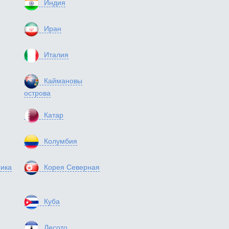
Индия
Иран
Италия
Каймановы
острова
Катар
Колумбия
ика
Корея Северная
Куба
Лесото