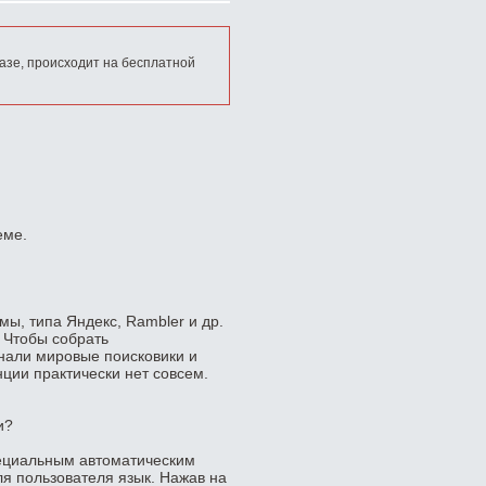
азе, происходит на бесплатной
еме.
ы, типа Яндекс, Rambler и др.
. Чтобы собрать
нали мировые поисковики и
нции практически нет совсем.
и?
ециальным автоматическим
 пользователя язык. Нажав на