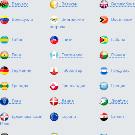
Вануату
Ватикан
Великобрит
Венесуэла
Виргинские
Восточный 
острова
Габон
Гаити
Гайана
Гана
Гватемала
Гвинея
Германия
Гибралтар
Гондурас
Гренада
Гренландия
Греция
Гуам
Дания
Джибути
Доминиканская
Европа
Египет
Респ