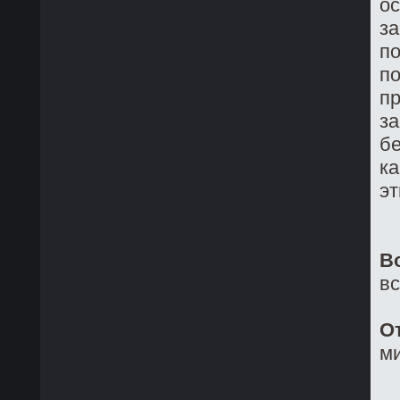
о
з
по
по
пр
за
бе
ка
эт
В
в
О
ми