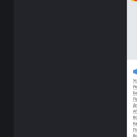
Ус
Ре
Бе
Пр
До
А
Вс
Ка
По
В