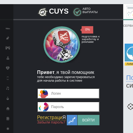
CUYS
АВТО
ВЫПЛАТЫ
СЕРВИ
0%
подготовка к
заработку и
рекламе
ЛИМИ
Привет
я твой помощник
,
П
тебе необходимо зарегистрироваться
для начала работы в системе
с

Регистраци
Я
ВОЙТИ
Забыли пароль?