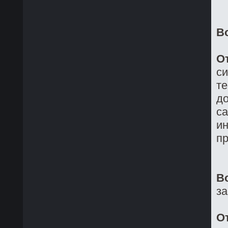
В
О
си
те
до
са
ин
пр
В
з
О