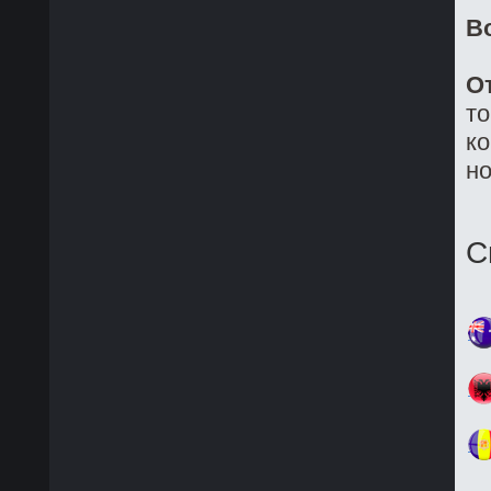
В
О
то
ко
но
С