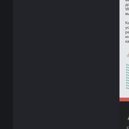
д
W
в
К
у
р
и
к
Ре
Ре
Ре
Ре
Ре
Ре
Ре
Ре
Ре
Ре
С