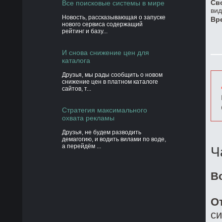
Св
Все поисковые системы в мире
вид
Новость, рассказывающая о запуске
Вр
нового сервиса содержащий
рейтинг и базу...
И снова снижение цен для
каталога
Друзья, мы рады сообщить о новом
снижение цен в платном каталоге
сайтов, т...
Стратегия максимального
охвата рекламы
Друзья, не будем разводить
демагогию, и водить вилами по воде,
а перейдём ...
Ч
В
О
си