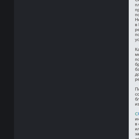
п
п
п
Н
в
р
п
у
К
м
п
б
б
д
р
П
с
б
и
C
и
в
и
з
а