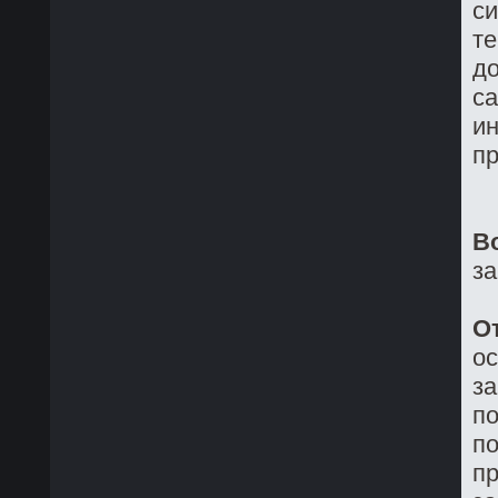
си
те
до
са
ин
пр
В
з
О
о
з
по
по
пр