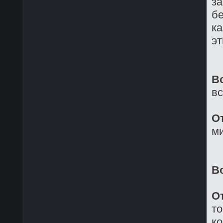
за
бе
ка
эт
В
в
О
ми
В
О
то
ко