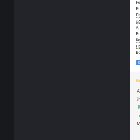
Ре
Бе
Пр
До
А
Вс
Ка
По
В
В
А
Ж
М