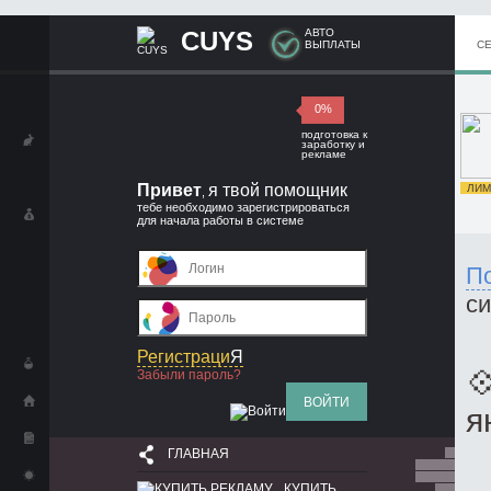
CUYS
АВТО
ВЫПЛАТЫ
С
0%
подготовка к
заработку и
рекламе
Привет
я твой помощник
ЛИМИ
,
тебе необходимо зарегистрироваться
для начала работы в системе
П
с
Регистраци
Я

Забыли пароль?
ВОЙТИ
я
ГЛАВНАЯ
КУПИТЬ