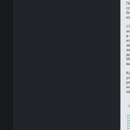
П
с
б
и
C
и
в
и
з
а
д
W
в
К
у
р
и
к
Ре
Ре
Ре
Ре
Ре
Ре