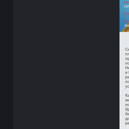
С
п
п
п
Н
в
р
п
у
К
м
п
б
б
д
р