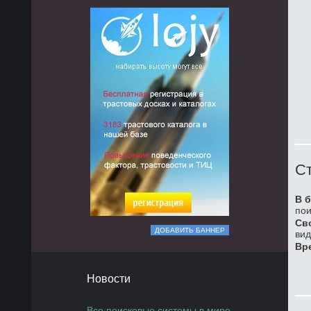
Ст
В б
пои
Св
ДОБАВИТЬ БАННЕР
вид
Вр
Новости
Все поисковые системы в мире