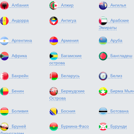
Албания
Алжир
Ангилья
Андорра
Антигуа
Арабские
Эмираты
Аргентина
Армения
Аруба
Африка
Багамские
Бангладеш
острова
Бахрейн
Беларусь
Белиз
Бенин
Бермудские
Бирма Мья
Острова
Боливия
Босния
Ботсвана
Бруней
Буркина-Фасо
Бурунди
Даруссалам