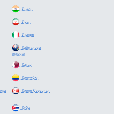
Индия
Иран
Италия
Каймановы
острова
Катар
Колумбия
ика
Корея Северная
Куба