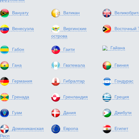
Вануату
Ватикан
Великобрит
Венесуэла
Виргинские
Восточный 
острова
Гайана
Габон
Гаити
Гана
Гватемала
Гвинея
Германия
Гибралтар
Гондурас
Гренада
Гренландия
Греция
Гуам
Дания
Джибути
Доминиканская
Европа
Египет
Респ