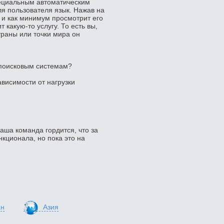
ециальным автоматическим
 пользователя язык. Нажав на
 и как минимум просмотрит его
 какую-то услугу. То есть вы,
траны или точки мира он
 поисковым системам?
ависимости от нагрузки
наша команда гордится, что за
кционала, но пока это на
ан
Азия