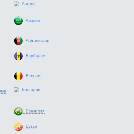
Ангола
Аравия
Афганистан
Барбадос
Бельгия
Болгария
нма
Бразилия
Бутан