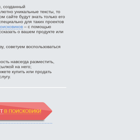
н, созданный
ютно уникальные тексты, то
ком сайте будут знать только его
специально для таких проектов
оисковиков
– с помощью
ссказать о вашем продукте или
зу, советуем воспользоваться
ость навсегда разместить,
сылкой на него;
жете купить или продать
лугу.