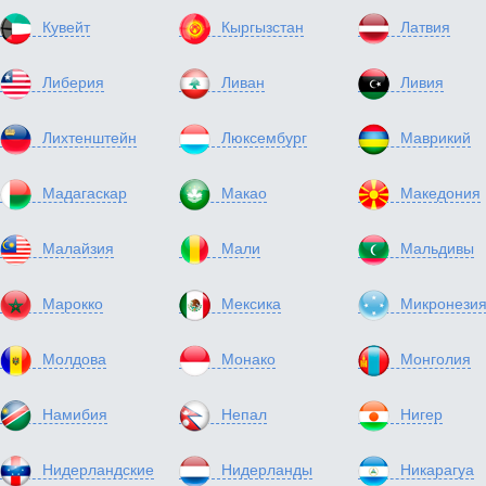
Кувейт
Кыргызстан
Латвия
Либерия
Ливан
Ливия
Лихтенштейн
Люксембург
Маврикий
Мадагаскар
Макао
Македония
Малайзия
Мали
Мальдивы
Марокко
Мексика
Микронези
Молдова
Монако
Монголия
Намибия
Непал
Нигер
Нидерландские
Нидерланды
Никарагуа