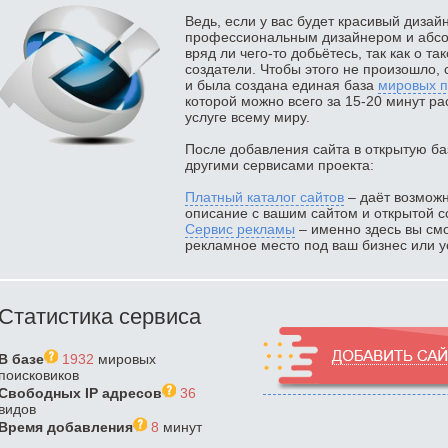
Ведь, если у вас будет красивый дизай
профессиональным дизайнером и абсол
вряд ли чего-то добьётесь, так как о та
создатели. Чтобы этого не произошло, 
и была создана единая база
мировых п
которой можно всего за 15-20 минут ра
услуге всему миру.
После добавления сайта в открытую ба
другими сервисами проекта:
Платный каталог сайтов
– даёт возможн
описание с вашим сайтом и открытой с
Сервис рекламы
– именно здесь вы смо
рекламное место под ваш бизнес или ус
Статистика сервиса
В базе
1932
мировых
поисковиков
Свободных IP адресов
36
видов
Время добавления
8
минут