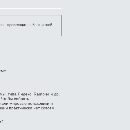
азе, происходит на бесплатной
еме.
ы, типа Яндекс, Rambler и др.
. Чтобы собрать
нали мировые поисковики и
нции практически нет совсем.
и?