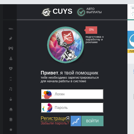
CUYS
АВТО
ВЫПЛАТЫ
0%
подготовка к
заработку и
рекламе
ЛИМ
Привет
я твой помощник
,
тебе необходимо зарегистрироваться
для начала работы в системе
Регистраци
Я
ВОЙТИ
Забыли пароль?