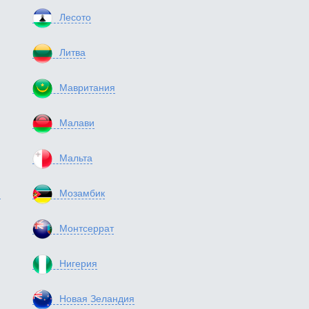
Лесото
Литва
Мавритания
Малави
Мальта
я
Мозамбик
Монтсеррат
Нигерия
Новая Зеландия