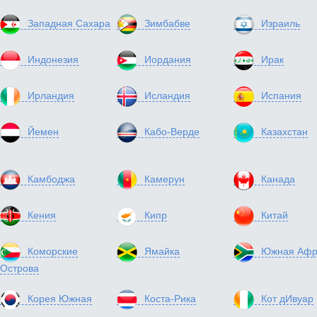
Западная Сахара
Зимбабве
Израиль
Индонезия
Иордания
Ирак
Ирландия
Исландия
Испания
Йемен
Кабо-Верде
Казахстан
Камбоджа
Камерун
Канада
Кения
Кипр
Китай
Коморские
Ямайка
Южная Афр
Острова
Корея Южная
Коста-Рика
Кот дИвуар