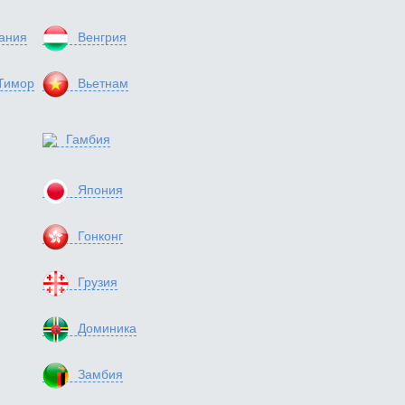
ания
Венгрия
Тимор
Вьетнам
Гамбия
Япония
Гонконг
Грузия
Доминика
Замбия