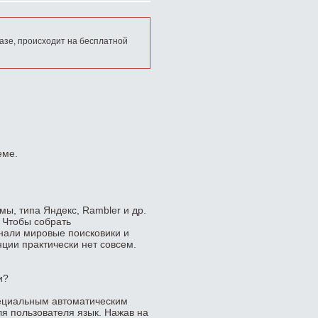
азе, происходит на бесплатной
еме.
ы, типа Яндекс, Rambler и др.
. Чтобы собрать
нали мировые поисковики и
нции практически нет совсем.
и?
ециальным автоматическим
 пользователя язык. Нажав на