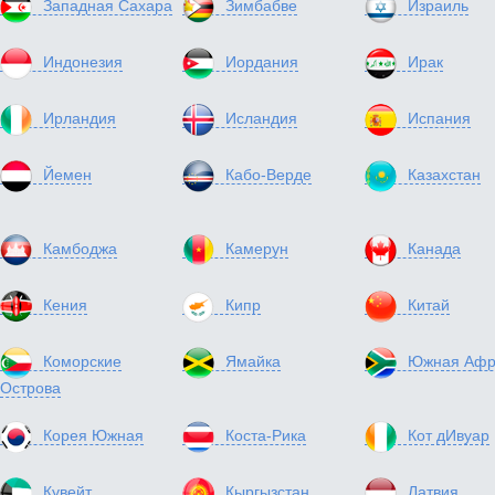
Западная Сахара
Зимбабве
Израиль
Индонезия
Иордания
Ирак
Ирландия
Исландия
Испания
Йемен
Кабо-Верде
Казахстан
Камбоджа
Камерун
Канада
Кения
Кипр
Китай
Коморские
Ямайка
Южная Афр
Острова
Корея Южная
Коста-Рика
Кот дИвуар
Кувейт
Кыргызстан
Латвия