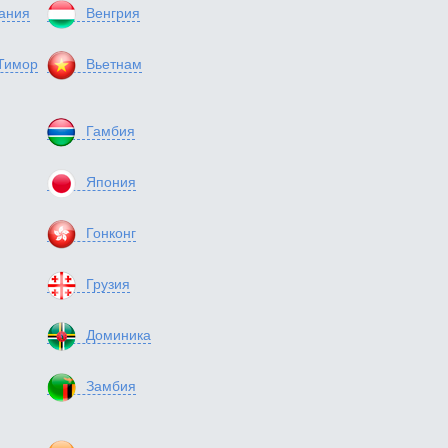
ания
Венгрия
Тимор
Вьетнам
Гамбия
Япония
Гонконг
Грузия
Доминика
Замбия