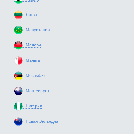
Литва
Мавритания
Малави
Мальта
я
Мозамбик
Монтсеррат
Нигерия
Новая Зеландия