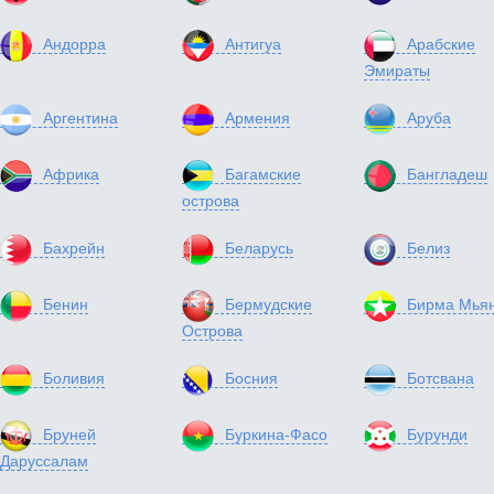
Андорра
Антигуа
Арабские
Эмираты
Аргентина
Армения
Аруба
Африка
Багамские
Бангладеш
острова
Бахрейн
Беларусь
Белиз
Бенин
Бермудские
Бирма Мья
Острова
Боливия
Босния
Ботсвана
Бруней
Буркина-Фасо
Бурунди
Даруссалам