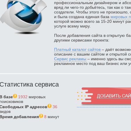
профессиональным дизайнером и абсол
вряд ли чего-то добьётесь, так как о та
создатели. Чтобы этого не произошло, 
и была создана единая база
мировых п
которой можно всего за 15-20 минут ра
услуге всему миру.
После добавления сайта в открытую ба
другими сервисами проекта:
Платный каталог сайтов
– даёт возможн
описание с вашим сайтом и открытой с
Сервис рекламы
– именно здесь вы смо
рекламное место под ваш бизнес или ус
Статистика сервиса
В базе
1932
мировых
поисковиков
Свободных IP адресов
36
видов
Время добавления
8
минут