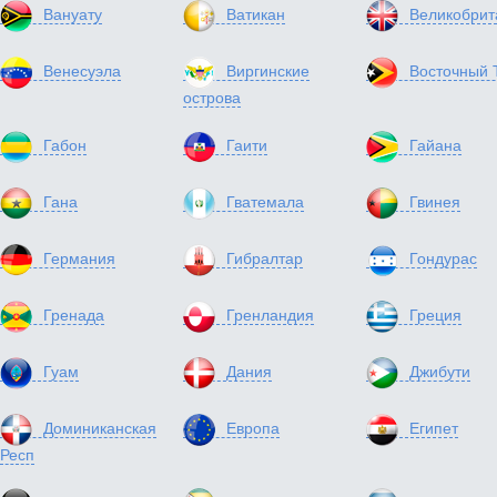
Вануату
Ватикан
Великобрит
Венесуэла
Виргинские
Восточный 
острова
Габон
Гаити
Гайана
Гана
Гватемала
Гвинея
Германия
Гибралтар
Гондурас
Гренада
Гренландия
Греция
Гуам
Дания
Джибути
Доминиканская
Европа
Египет
Респ