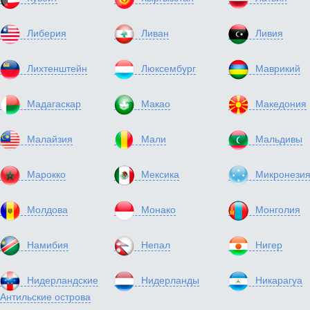
Либерия
Ливан
Ливия
Лихтенштейн
Люксембург
Маврикий
Мадагаскар
Макао
Македония
Малайзия
Мали
Мальдивы
Марокко
Мексика
Микронези
Молдова
Монако
Монголия
Намибия
Непал
Нигер
Нидерландские
Нидерланды
Никарагуа
Антильские острова