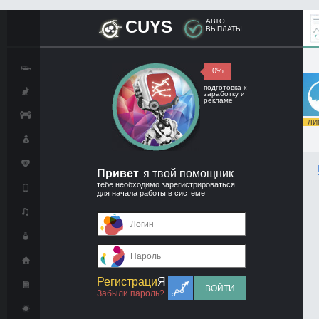
CUYS
АВТО
ВЫПЛАТЫ
0%
подготовка к
заработку и
рекламе
ЛИМ
Привет
я твой помощник
,
тебе необходимо зарегистрироваться
для начала работы в системе
Регистраци
Я
ВОЙТИ
Забыли пароль?