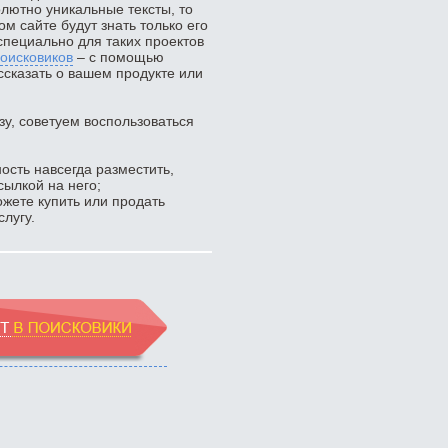
ютно уникальные тексты, то
ком сайте будут знать только его
специально для таких проектов
оисковиков
– с помощью
ссказать о вашем продукте или
зу, советуем воспользоваться
ость навсегда разместить,
сылкой на него;
жете купить или продать
лугу.