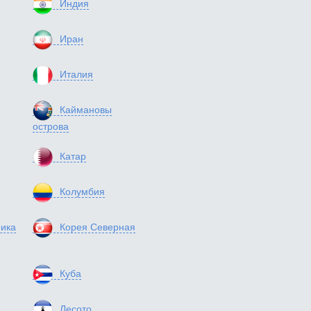
Индия
Иран
Италия
Каймановы
острова
Катар
Колумбия
ика
Корея Северная
Куба
Лесото