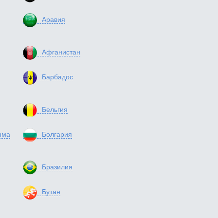
Аравия
Афганистан
Барбадос
Бельгия
нма
Болгария
Бразилия
Бутан