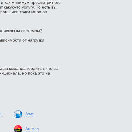
 и как минимум просмотрит его
 какую-то услугу. То есть вы,
траны или точки мира он
 поисковым системам?
ависимости от нагрузки
наша команда гордится, что за
кционала, но пока это на
ан
Азия
Ангола