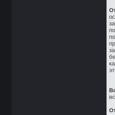
О
о
з
по
по
пр
за
бе
ка
эт
В
в
О