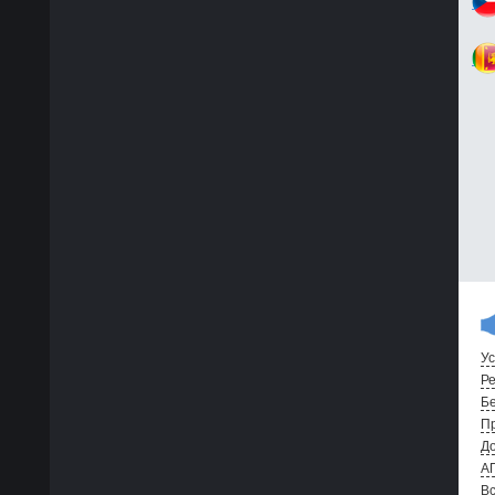
Ус
Ре
Бе
Пр
До
А
Вс