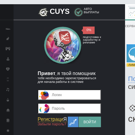
CUYS
АВТО
ВЫПЛАТЫ
СЕРВИ
0%
подготовка к
заработку и
рекламе
ЛИМИ
Привет
я твой помощник
,
П
тебе необходимо зарегистрироваться
для начала работы в системе
с

с
Регистраци
Я
ВОЙТИ
Забыли пароль?