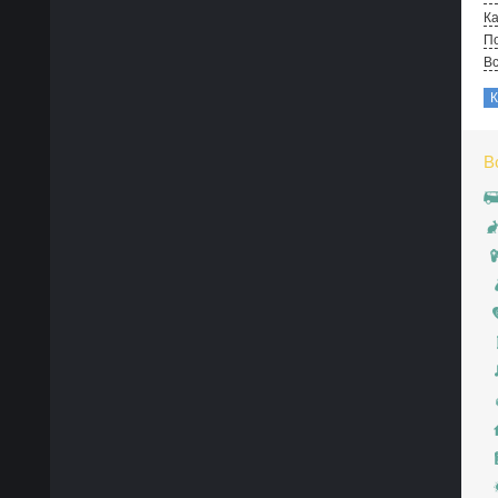
Ка
По
В
В