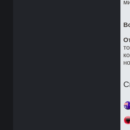
ми
В
О
то
ко
но
С