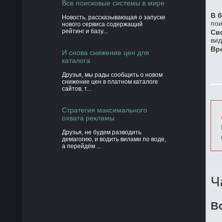
Все поисковые системы в мире
В б
Новость, рассказывающая о запуске
пои
нового сервиса содержащий
рейтинг и базу...
Св
вид
Вр
И снова снижение цен для
каталога
Друзья, мы рады сообщить о новом
снижение цен в платном каталоге
сайтов, т...
Стратегия максимального
охвата рекламы
Друзья, не будем разводить
демагогию, и водить вилами по воде,
а перейдём ...
Ч
В