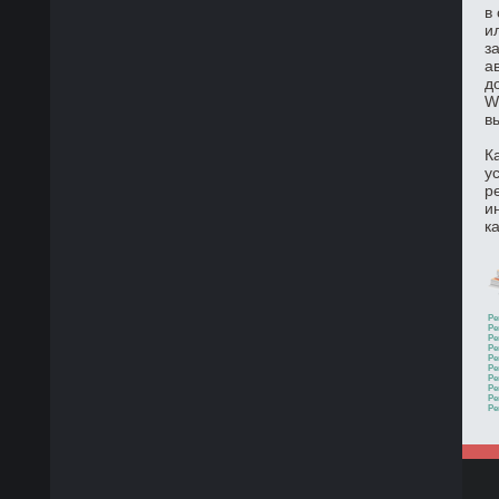
в
и
з
а
д
W
в
К
у
р
и
к
Ре
Ре
Ре
Ре
Ре
Ре
Ре
Ре
Ре
Ре