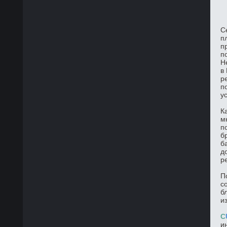
С
п
п
п
Н
в
р
п
у
К
м
п
б
б
д
р
П
с
б
и
C
и