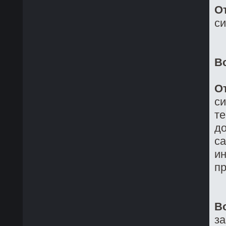
О
си
В
О
си
те
до
са
ин
пр
В
з