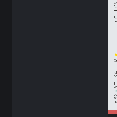
Ус
Ва
м
Ва
с
с
«
п
Бл
м
де
до
те
ск