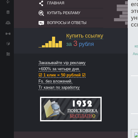
ГЛАВНАЯ
ег
эт
КУПИТЬ РЕКЛАМУ
ун
ВОПРОСЫ И ОТВЕТЫ
сс
Купить ссылку
3
за
рубля
к
Ан
Заказывайте vip рекламу
+600% за четыре дня.
☑ 1 клик = 50 рублей ☑
Fs. без вложений.
Тг канал по заработку