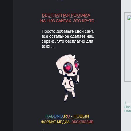
1
...
Наз
Нав