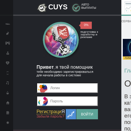
CUYS
АВТО
ВЫПЛАТЫ
СЕРВИ
0%
подготовка к
заработку и
рекламе
ЛИМИ
Привет
я твой помощник
,
Гл
тебе необходимо зарегистрироваться
для начала работы в системе
О
В 
ка
ва
Регистраци
Я
ВОЙТИ
ег
Забыли пароль?
по
по