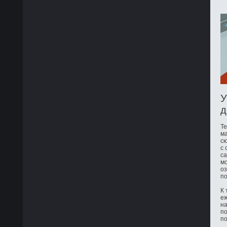
У
д
Те
ма
сю
с 
са
мо
оз
по
К 
е
на
по
по