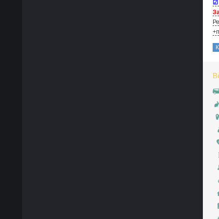
☑
За
Ре
+п
В