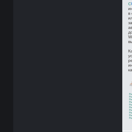
C
и
в
и
з
а
д
W
в
К
у
р
и
к
Ре
Ре
Ре
Ре
Ре
Ре
Ре
Ре
Ре
Ре