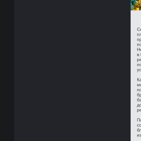
С
п
п
п
Н
в
р
п
у
К
м
п
б
б
д
р
П
с
б
и