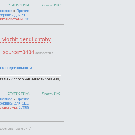
СТАТИСТИКА
Яндекс ИКС
новное
»
Прочие
сервисы для SEO
иков системы:
20
da-vlozhit-dengi-chtoby-
m_source=8484
(откроется в
 на недвижимости
тали - 7 способов инвестирования,
СТАТИСТИКА
Яндекс ИКС
новное
»
Прочие
сервисы для SEO
в системы:
17898
кроется в новом окне)