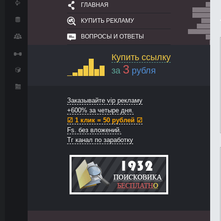
ГЛАВНАЯ
КУПИТЬ РЕКЛАМУ
ВОПРОСЫ И ОТВЕТЫ
Купить ссылку
3
за
рубля
Заказывайте vip рекламу
+600% за четыре дня.
☑ 1 клик = 50 рублей ☑
Fs. без вложений.
Тг канал по заработку