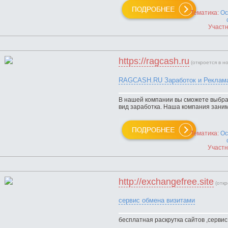
Тематика:
Ос
Участн
https://ragcash.ru
(откроется в н
RAGCASH.RU Заработок и Реклам
В нашей компании вы сможете выбра
вид заработка. Наша компания заним
Тематика:
Ос
Участн
http://exchangefree.site
(откр
сервис обмена визитами
бесплатная раскрутка сайтов ,сервис