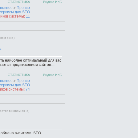
СТАТИСТИКА
Яндекс ИКС
новное
»
Прочие
сервисы для SEO
иков системы:
11
овом окне)
а
ть наиболее оптимальный для вас
ается продвижением сайтов....
СТАТИСТИКА
Яндекс ИКС
новное
»
Прочие
сервисы для SEO
иков системы:
74
оется в новом окне)
 обмена визитами, SEO...