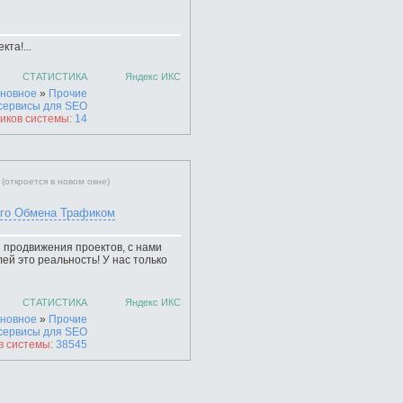
та!...
СТАТИСТИКА
Яндекс ИКС
новное
»
Прочие
сервисы для SEO
иков системы:
14
(откроется в новом окне)
кого Обмена Трафиком
 продвижения проектов, с нами
й это реальность! У нас только
СТАТИСТИКА
Яндекс ИКС
новное
»
Прочие
сервисы для SEO
в системы:
38545