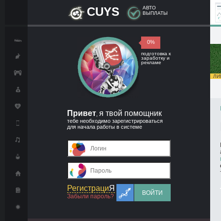
CUYS
АВТО
ВЫПЛАТЫ
0%
подготовка к
заработку и
рекламе
ЛИМ
Привет
я твой помощник
,
тебе необходимо зарегистрироваться
для начала работы в системе
Регистраци
Я
ВОЙТИ
Забыли пароль?