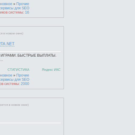
новное
»
Прочие
сервисы для SEO
иков системы:
16
ся в новом окне)
TA.NET
 ИГРАМИ. БЫСТРЫЕ ВЫПЛАТЫ.
..
СТАТИСТИКА
Яндекс ИКС
новное
»
Прочие
сервисы для SEO
ов системы:
2000
оется в новом окне)