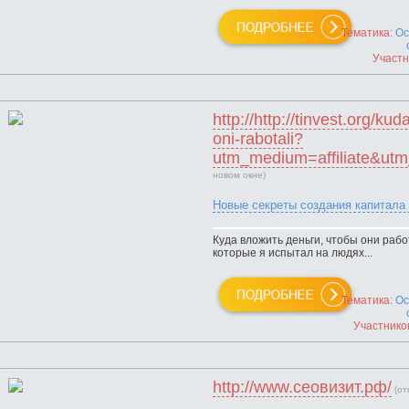
Тематика:
Ос
Участн
http://http://tinvest.org/ku
oni-rabotali?
utm_medium=affiliate&ut
новом окне)
Новые секреты создания капитала
Куда вложить деньги, чтобы они рабо
которые я испытал на людях...
Тематика:
Ос
Участнико
http://www.сеовизит.рф/
(от