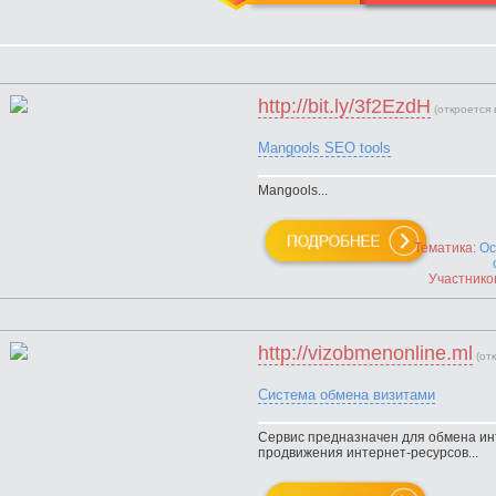
http://bit.ly/3f2EzdH
(откроется 
Mangools SEO tools
Mangools...
Тематика:
Ос
Участнико
http://vizobmenonline.ml
(от
Система обмена визитами
Сервис предназначен для обмена ин
продвижения интернет-ресурсов...