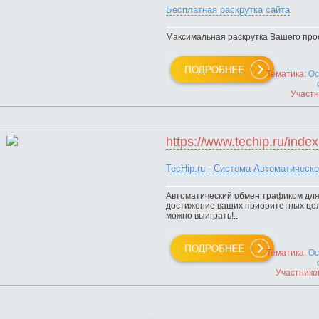
Бесплатная раскрутка сайта
Максимальная раскрутка Вашего проек
Тематика:
Ос
Участн
https://www.techip.ru/index
TecHip.ru - Система Автоматичес
Автоматический обмен трафиком для
достижение ваших приоритетных целе
можно выиграть!...
Тематика:
Ос
Участнико