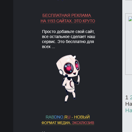
1
На
На