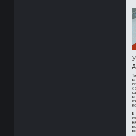
У
д
Те
ма
сю
с 
са
мо
оз
по
К 
е
на
по
по