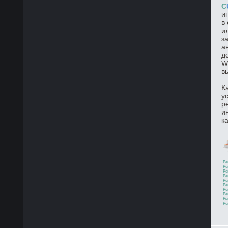
C
и
в
и
з
а
д
W
в
К
у
р
и
к
Ре
Ре
Ре
Ре
Ре
Ре
Ре
Ре
Ре
Ре