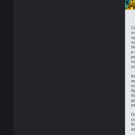
С
п
п
п
Н
в
р
п
у
К
м
п
б
б
д
р
П
с
б
и