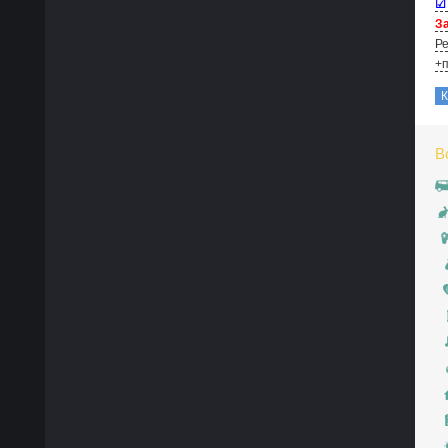
☑
За
Ре
+п
В