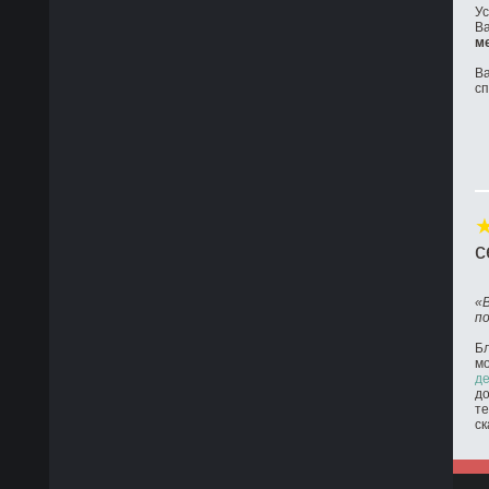
Ус
Ва
м
Ва
с
с
«
п
Бл
м
де
до
те
ск