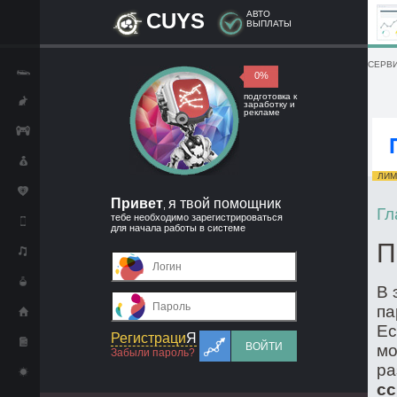
CUYS
АВТО
ВЫПЛАТЫ
СЕРВИ
0%
подготовка к
заработку и
рекламе
ЛИМИ
Привет
я твой помощник
,
Гл
тебе необходимо зарегистрироваться
для начала работы в системе
П
В 
па
Ес
Регистраци
Я
ВОЙТИ
мо
Забыли пароль?
ра
с