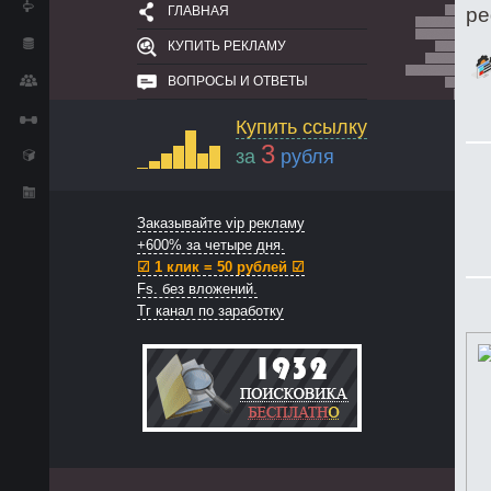
ГЛАВНАЯ
ре
КУПИТЬ РЕКЛАМУ
ВОПРОСЫ И ОТВЕТЫ
Купить ссылку
3
за
рубля
Заказывайте vip рекламу
+600% за четыре дня.
☑ 1 клик = 50 рублей ☑
Fs. без вложений.
Тг канал по заработку