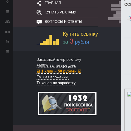
ГЛАВНАЯ
сс
КУПИТЬ РЕКЛАМУ
ВОПРОСЫ И ОТВЕТЫ
Купить ссылку
3
за
рубля
Заказывайте vip рекламу
+600% за четыре дня.
☑ 1 клик = 50 рублей ☑
Fs. без вложений.
Тг канал по заработку