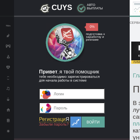
CUYS
АВТО
ВЫПЛАТЫ
СЕРВИ
0%
подготовка к
заработку и
рекламе
ЛИМИ
Привет
я твой помощник
,
Гл
тебе необходимо зарегистрироваться
для начала работы в системе
П
В 
лу
са
Регистраци
Я
ВОЙТИ
пл
Забыли пароль?
ка
ун