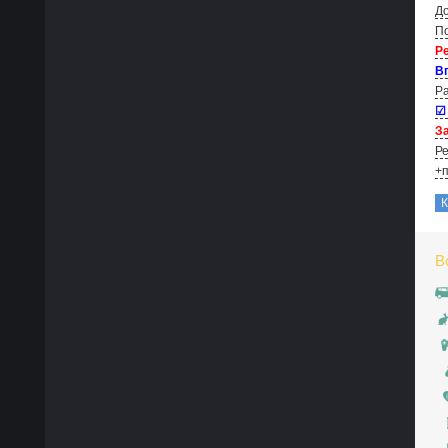
До
По
Р
В
Ра
☑
За
Ре
+п
В