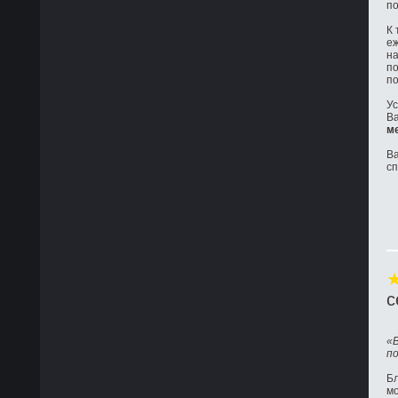
по
К 
е
на
по
по
Ус
Ва
м
Ва
с
с
«
п
Бл
м