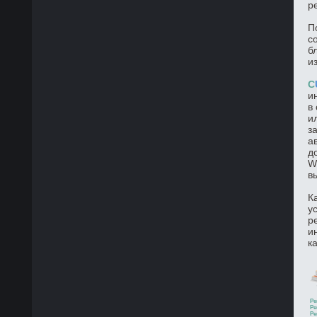
р
П
с
б
и
C
и
в
и
з
а
д
W
в
К
у
р
и
к
Ре
Ре
Ре