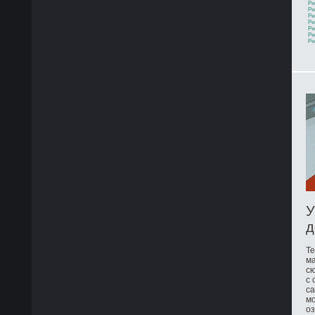
Ре
Ре
Ре
Ре
Ре
Ре
Ре
У
д
Те
ма
сю
с 
са
мо
оз