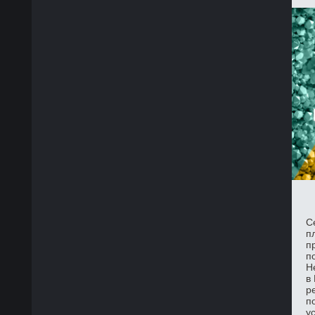
С
п
п
п
Н
в
р
п
у