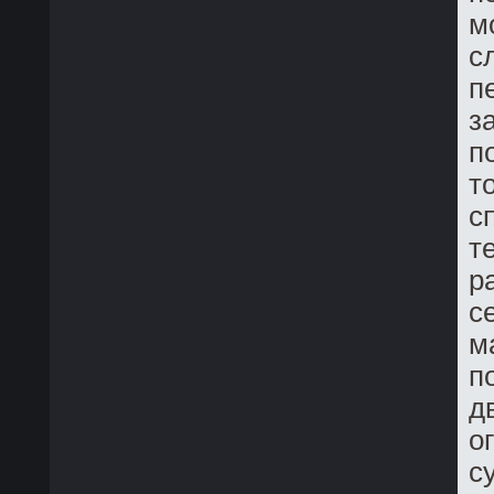
м
с
п
з
п
т
с
т
р
с
м
п
д
о
с