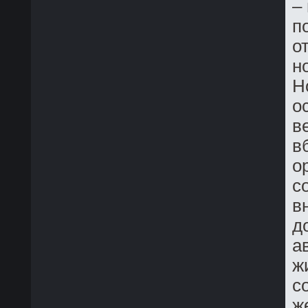
–
п
о
н
Н
о
в
в
o
с
в
д
а
ж
с
ж