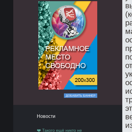
в
(
р
м
о
п
п
о
у
о
и
ДОБАВИТЬ БАННЕР
т
э
в
Новости
и
❤️ Такого ещё никто не