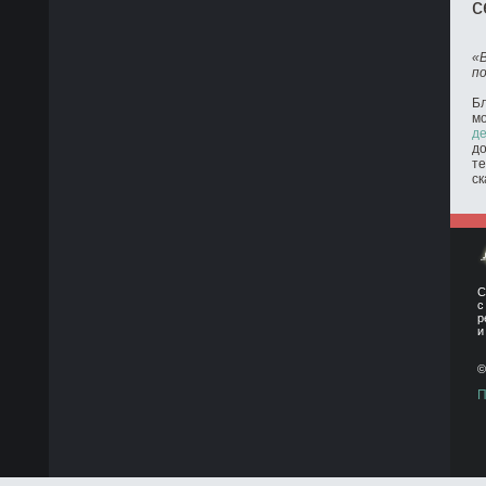
с
«
п
Бл
м
де
до
те
ск
С
с
р
и
©
П