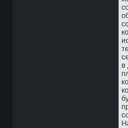
с
о
с
к
и
т
с
в
п
к
к
б
п
с
Н