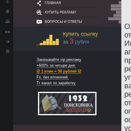
ГЛАВНАЯ
КУПИТЬ РЕКЛАМУ
ВОПРОСЫ И ОТВЕТЫ
О
о
Купить ссылку
3
за
рубля
И
а
п
Заказывайте vip рекламу
+600% за четыре дня.
р
☑ 1 клик = 50 рублей ☑
у
Fs. без вложений.
Тг канал по заработку
в
р
о
о
о
у