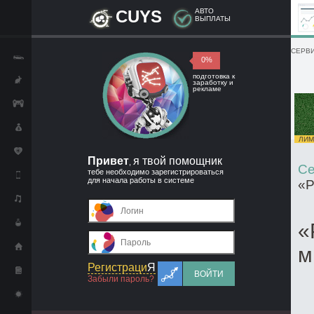
CUYS
АВТО
ВЫПЛАТЫ
СЕРВИ
0%
подготовка к
заработку и
рекламе
ЛИМИ
Привет
я твой помощник
,
Се
тебе необходимо зарегистрироваться
для начала работы в системе
«Р
«
м
Регистраци
Я
ВОЙТИ
Забыли пароль?