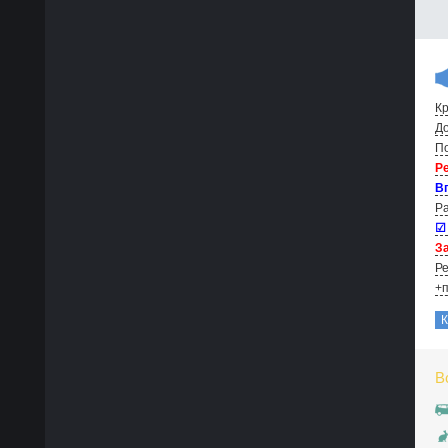
Кр
До
По
Р
В
Ра
☑
За
Ре
+п
В