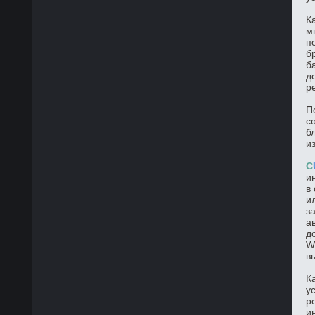
К
м
п
б
б
д
р
П
с
б
и
C
и
в
и
з
а
д
W
в
К
у
р
и