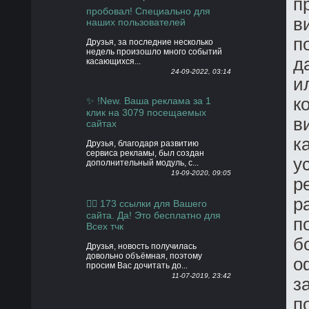
п
пробовал! Специально для
в
наших пользователей
п
Друзья, за последние несколько
недель произошло много событий
д
касающихся...
24-09-2022, 03:14
и
к
✨ !New. Ваша реклама за 1
клик на 3079 посещаемых
в
сайтах
к
Друзья, благодаря развитию
сервиса рекламы, был создан
у
дополнительный модуль, с...
19-09-2020, 09:05
р
р
👍🏻 173 ссылки для Вашего
сайта. Да! Это бесплатно для
п
Всех тчк
б
Друзья, новость получилась
довольно объёмная, поэтому
о
просим Вас дочитать до...
11-07-2019, 23:42
з
п