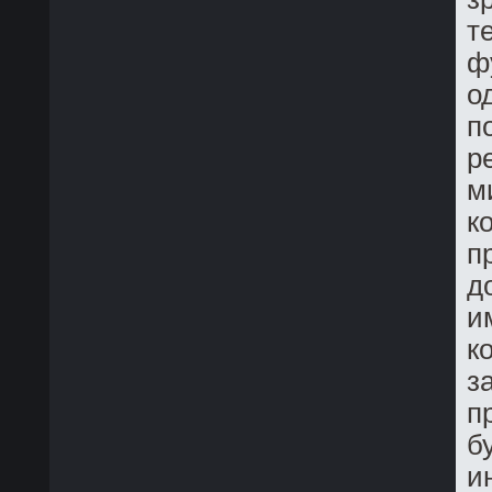
т
ф
о
п
р
м
к
п
д
и
к
з
п
б
и