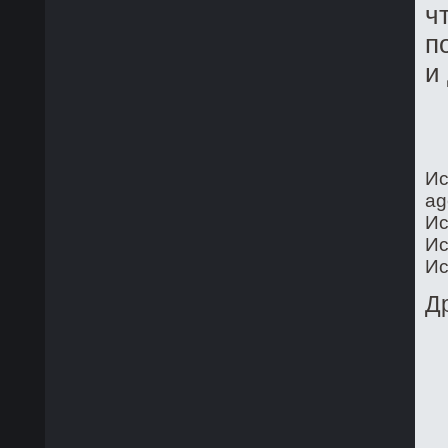
ч
п
и
Ис
ag
Ис
Ис
Ис
Д