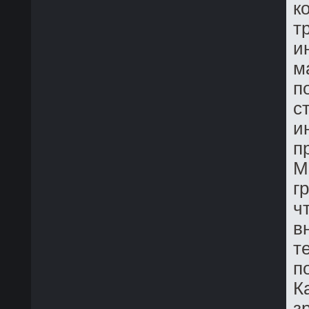
к
т
и
м
п
с
и
п
М
г
ч
в
т
п
К
з