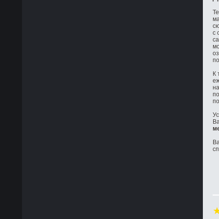
Те
ма
сю
с 
са
мо
оз
по
К 
е
на
по
по
Ус
Ва
м
Ва
с