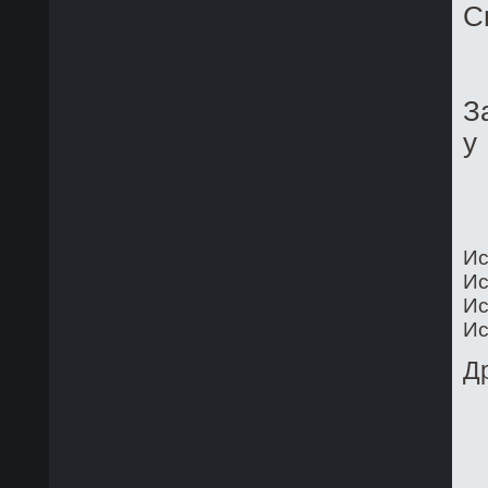
С
З
у
Ис
Ис
Ис
Ис
Д