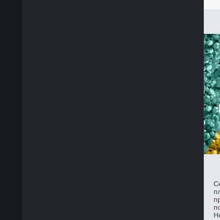
С
п
п
п
Н