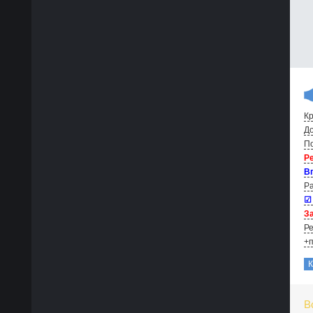
Кр
До
По
Р
В
Ра
☑
За
Ре
+п
В