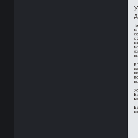
У
д
Те
ма
сю
с 
са
мо
оз
по
К 
е
на
по
по
Ус
Ва
м
Ва
с