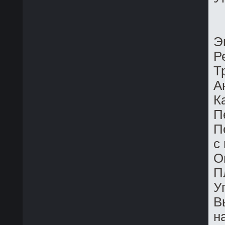
Э
Р
Т
А
К
П
П
с
О
П
У
В
н