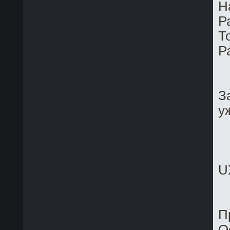
Н
Р
Т
Р
З
у
U
П
О