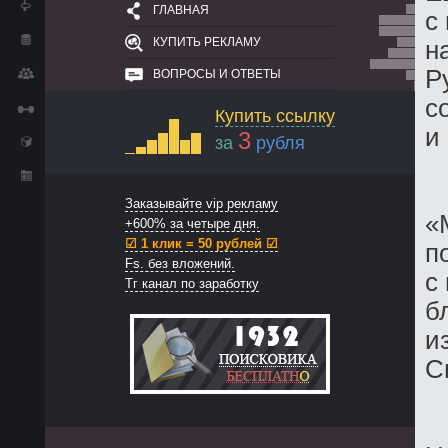
ГЛАВНАЯ
с
КУПИТЬ РЕКЛАМУ
н
Р
ВОПРОСЫ И ОТВЕТЫ
с
Купить ссылку
и
3
за
рубля
Заказывайте vip рекламу
«
+600% за четыре дня.
☑ 1 клик = 50 рублей ☑
п
Fs. без вложений.
с
Тг канал по заработку
б
и
С