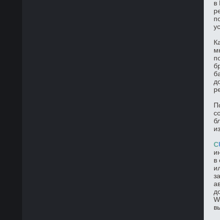
в
р
п
у
К
м
п
б
б
д
р
П
с
б
и
C
и
в
и
з
а
д
W
в