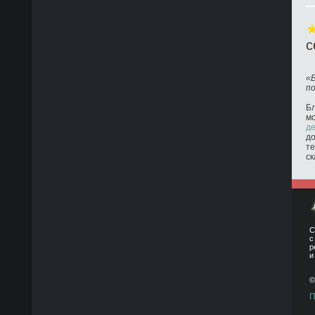
с
«
п
Бл
м
де
до
те
ск
С
с
р
и
©
П