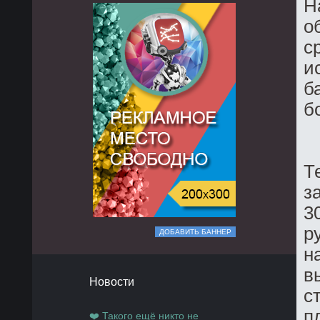
Н
о
с
и
б
б
Т
з
3
р
ДОБАВИТЬ БАННЕР
н
в
Новости
с
п
❤️ Такого ещё никто не