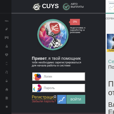
CUYS
АВТО
ВЫПЛАТЫ
СЕРВИ
0%
подготовка к
заработку и
рекламе
ЛИМИ
Привет
я твой помощник
,
Се
тебе необходимо зарегистрироваться
для начала работы в системе
По
П
о
Регистраци
Я
ВОЙТИ
Забыли пароль?
В
Е