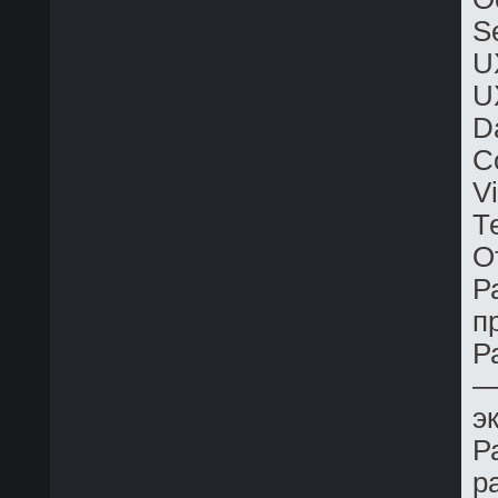
S
U
U
D
C
V
Т
О
Р
п
Р
—
э
Р
р