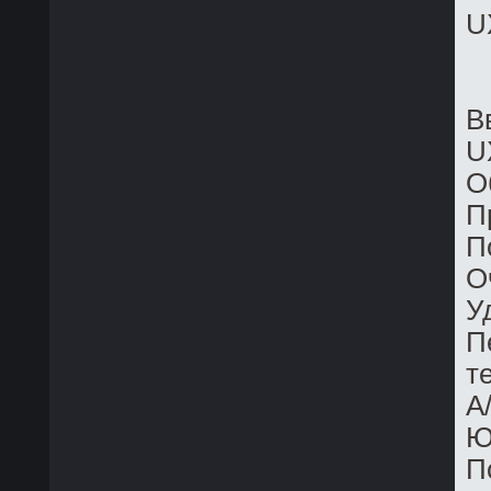
U
В
U
О
П
П
О
У
П
т
A
Ю
П