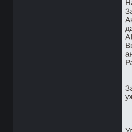
Н
З
А
д
A
В
а
Р
З
у
У