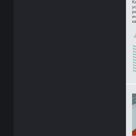
К
у
р
и
к
Ре
Ре
Ре
Ре
Ре
Ре
Ре
Ре
Ре
Ре