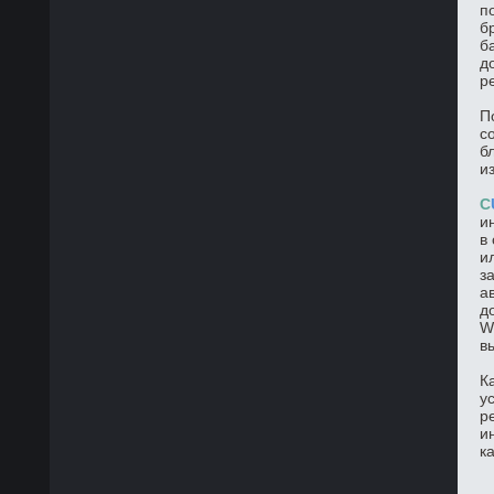
п
б
б
д
р
П
с
б
и
C
и
в
и
з
а
д
W
в
К
у
р
и
к