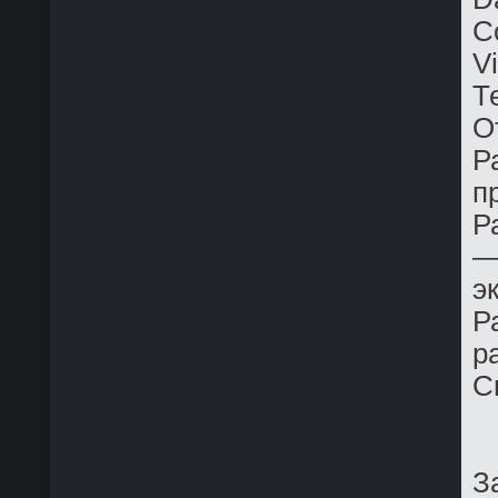
C
V
Т
О
Р
п
Р
—
э
Р
р
С
З