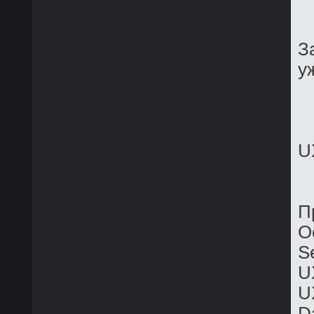
З
у
U
П
О
S
U
U
D