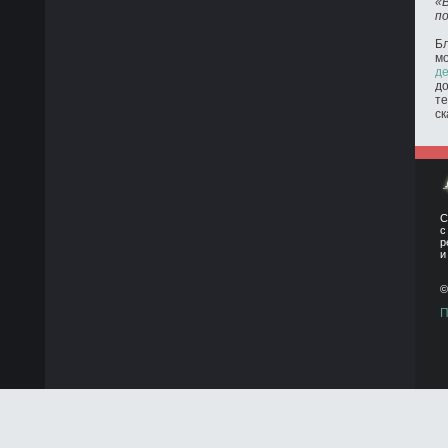
«
п
Бл
м
де
до
те
ск
С
с
р
и
©
П