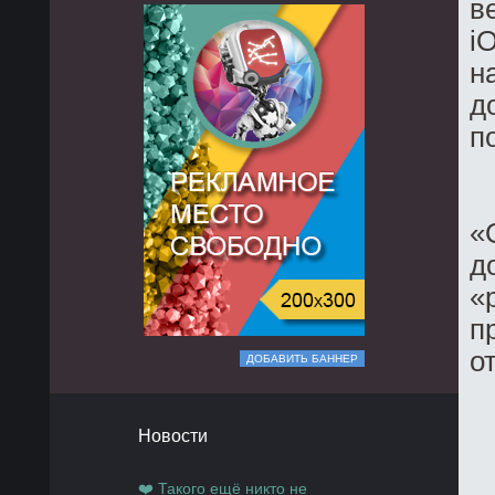
в
i
н
д
п
«
д
«
п
о
ДОБАВИТЬ БАННЕР
Новости
❤️ Такого ещё никто не