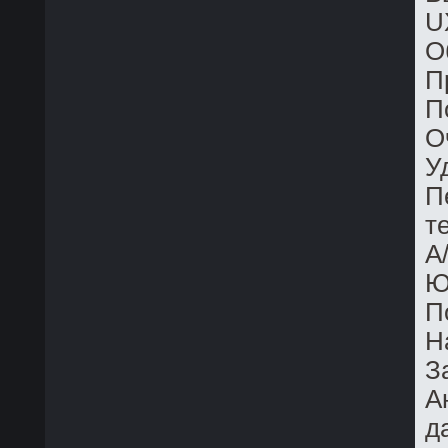
U
О
П
П
О
У
П
т
A
Ю
П
Н
З
А
д