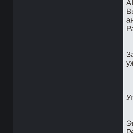
A
В
а
Р
З
у
У
Э
Р