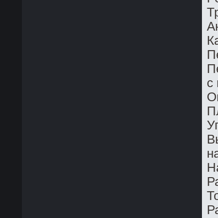
Т
А
К
П
П
с
О
П
У
В
н
Н
Р
Т
Р