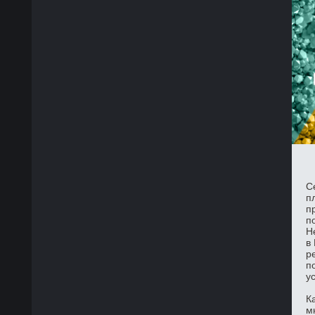
С
п
п
п
Н
в
р
п
у
К
м