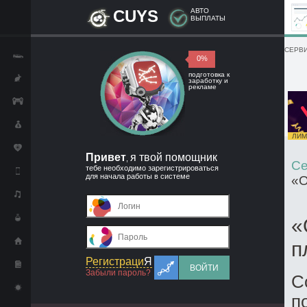
CUYS
АВТО
ВЫПЛАТЫ
СЕРВИ
0%
подготовка к
заработку и
рекламе
ЛИМИ
Привет
я твой помощник
,
Се
тебе необходимо зарегистрироваться
для начала работы в системе
«О
«
п
Регистраци
Я
ВОЙТИ
Забыли пароль?
С
п