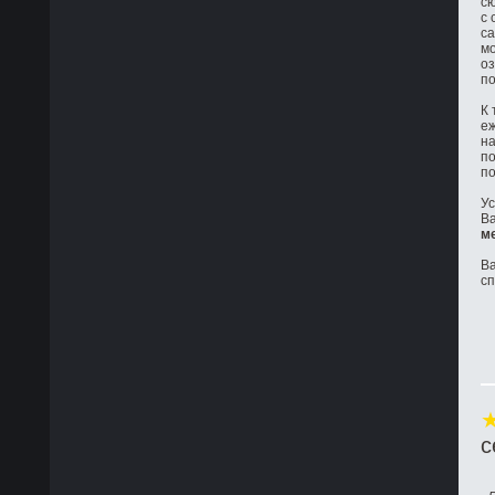
сю
с 
са
мо
оз
по
К 
е
на
по
по
Ус
Ва
м
Ва
с
с