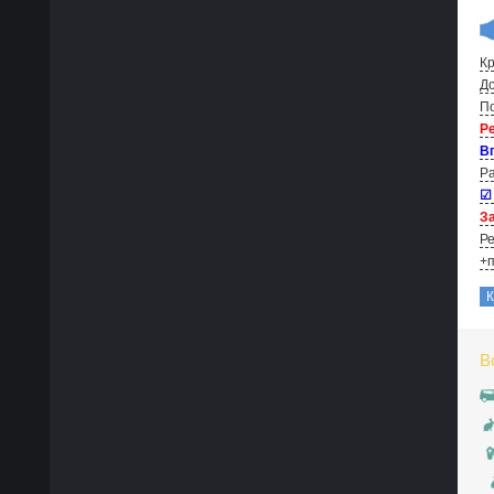
Кр
До
По
Р
В
Ра
☑
За
Ре
+п
В