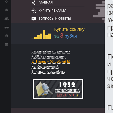
ГЛАВНАЯ
р
КУПИТЬ РЕКЛАМУ
к
Y
ВОПРОСЫ И ОТВЕТЫ
п
Купить ссылку
н
3
за
рубля
Заказывайте vip рекламу
П
+600% за четыре дня.
☑ 1 клик = 50 рублей ☑
и
Fs. без вложений.
п
Тг канал по заработку
ч
э
П