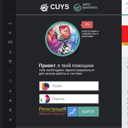
CUYS
АВТО
ВЫПЛАТЫ
0%
подготовка к
заработку и
рекламе
ЛИМ
Привет
я твой помощник
,
тебе необходимо зарегистрироваться
для начала работы в системе
Регистраци
Я
ВОЙТИ
Забыли пароль?