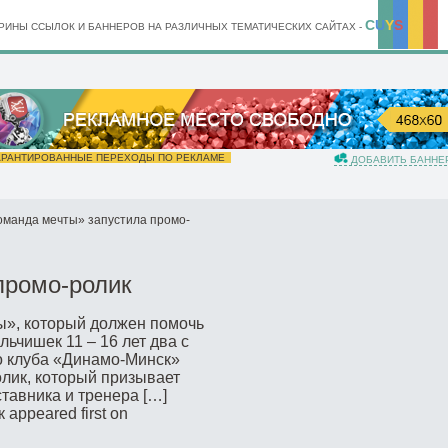
C
U
Y
S
ИНЫ ССЫЛОК И БАННЕРОВ НА РАЗЛИЧНЫХ ТЕМАТИЧЕСКИХ САЙТАХ -
РАНТИРОВАННЫЕ ПЕРЕХОДЫ ПО РЕКЛАМЕ
ДОБАВИТЬ БАННЕ
оманда мечты» запустила промо-
промо-ролик
ы», который должен помочь
льчишек 11 – 16 лет два с
о клуба «Динамо-Минск»
олик, который призывает
тавника и тренера […]
appeared first on