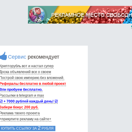
Сервис
рекомендует
Крипторубль вот и настал супер
Доска объявлений вce о своем
Построй свою империю.без вложений.
Рефералы бесплатно в любой проект
Впн пробуем бесплатно.
Рассылки в telegram и max
☑ + 7000 рублей каждый день! ☑
Забери бонус 200 руб.
Реклама твоего проекта
+прикупите рекламу на сайте+
2
КУПИТЬ ССЫЛКУ ЗА
РУБЛЯ