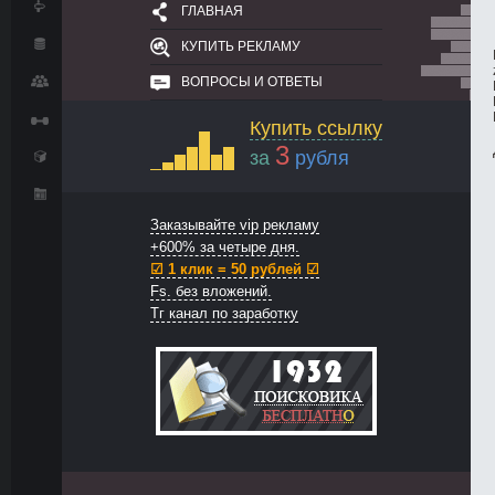
ГЛАВНАЯ
КУПИТЬ РЕКЛАМУ
ВОПРОСЫ И ОТВЕТЫ
Купить ссылку
3
за
рубля
Заказывайте vip рекламу
+600% за четыре дня.
☑ 1 клик = 50 рублей ☑
Fs. без вложений.
Тг канал по заработку