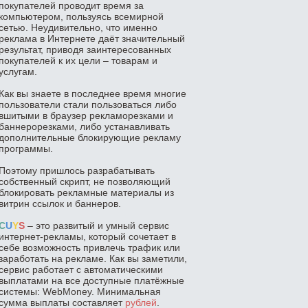
покупателей проводит время за
компьютером, пользуясь всемирной
сетью. Неудивительно, что именно
реклама в Интернете даёт значительный
результат, приводя заинтересованных
покупателей к их цели – товарам и
услугам.
Как вы знаете в последнее время многие
пользователи стали пользоваться либо
вшитыми в браузер рекламорезками и
баннерорезками, либо устанавливать
дополнительные блокирующие рекламу
программы.
Поэтому пришлось разрабатывать
собственный скрипт, не позволяющий
блокировать рекламные материалы из
витрин ссылок и баннеров.
C
U
Y
S
– это развитый и умный сервис
интернет-рекламы, который сочетает в
себе возможность привлечь трафик или
заработать на рекламе. Как вы заметили,
сервис работает с автоматическими
выплатами на все доступные платёжные
системы: WebMoney. Минимальная
сумма выплаты составляет
рублей
.