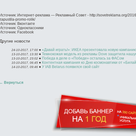
Источник: Интернет-реклама — Рекламный Совет - http://sovetreklama.org/20
zapustila-promo-rolik/
Источник: Вконтакте
Источник: Одноклассники
Источник: Facebook
Другие новости
●
«Давай играть!»: ИКЕА презентовала новую кампани
24-10-2017, 17:00
●
Темнокожая модель из рекламы Dove защитила нашу
13-10-2017, 13:30
●
Победа в деле о «Победе» осталась за ФАСом
13-10-2017, 23:02
●
Контентная кампания ко Дню космонавтики от «Бил
10-10-2017, 06:45
●
У IAB Belarus появился свой сайт
14-10-2017, 09:46
←
Вернуться