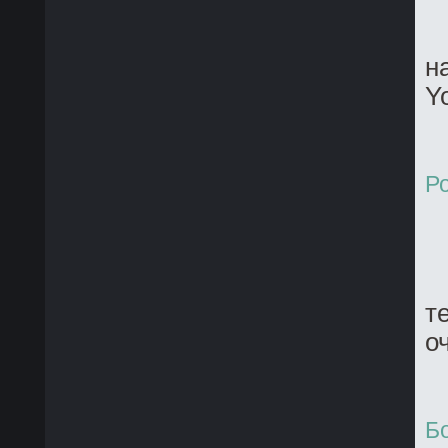
н
Y
Р
т
о
Б