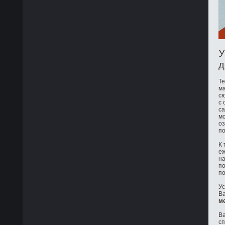
У
д
Те
ма
сю
с 
са
мо
оз
по
К 
е
на
по
по
Ус
Ва
м
Ва
с