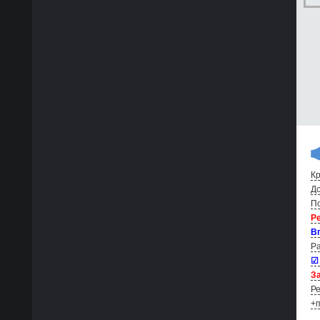
Кр
До
По
Р
В
Ра
☑
За
Ре
+п