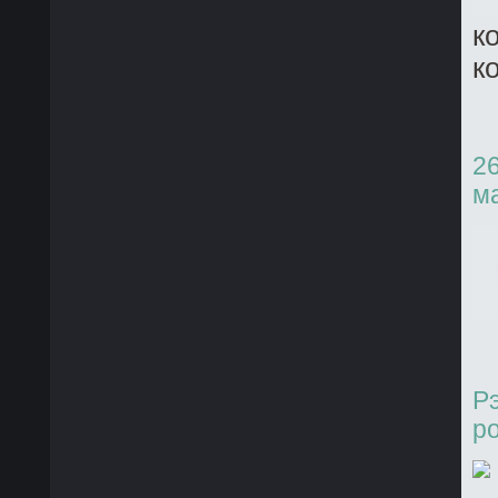
к
к
2
м
Р
р