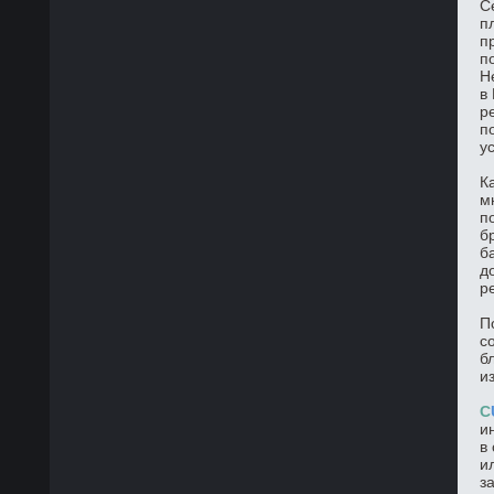
С
п
п
п
Н
в
р
п
у
К
м
п
б
б
д
р
П
с
б
и
C
и
в
и
з