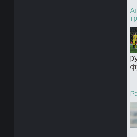
А
т
р
ф
Ре