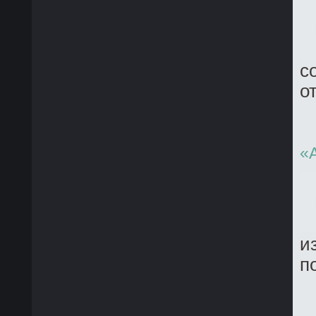
с
о
«
и
п