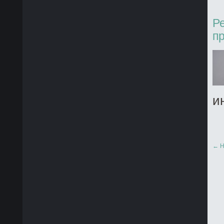
Р
п
и
← Н