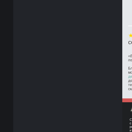
с
«
п
Бл
м
де
до
те
ск
С
с
р
и