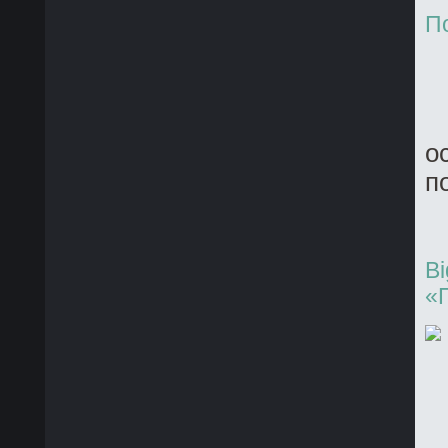
П
о
п
B
«