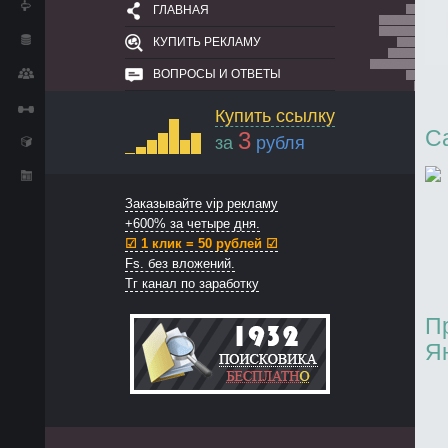
ГЛАВНАЯ
КУПИТЬ РЕКЛАМУ
ВОПРОСЫ И ОТВЕТЫ
Купить ссылку
С
3
за
рубля
Заказывайте vip рекламу
+600% за четыре дня.
☑ 1 клик = 50 рублей ☑
Fs. без вложений.
Тг канал по заработку
П
Я