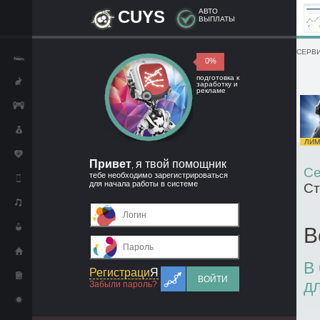
CUYS
АВТО
ВЫПЛАТЫ
СЕРВИ
0%
подготовка к
заработку и
рекламе
ЛИМИ
Привет
я твой помощник
,
Се
тебе необходимо зарегистрироваться
для начала работы в системе
Ст
В
В
Регистраци
Я
ВОЙТИ
д
Забыли пароль?