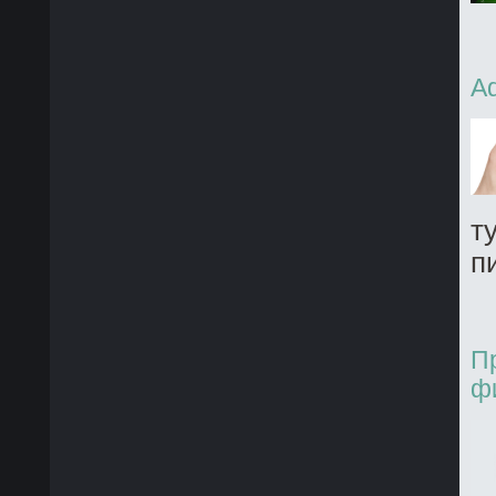
A
т
п
П
ф