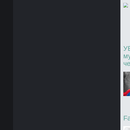
У
м
ч
F