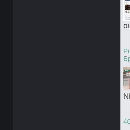
он
Pu
Б
N
4