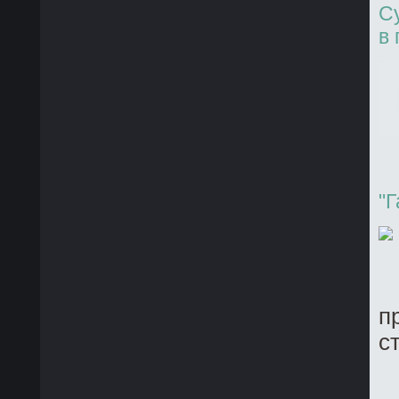
С
в
"
п
с