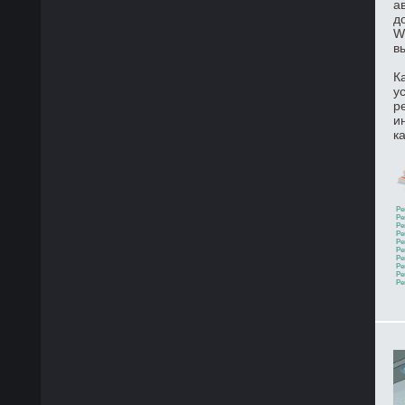
а
д
W
в
К
у
р
и
к
Ре
Ре
Ре
Ре
Ре
Ре
Ре
Ре
Ре
Ре