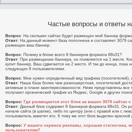
Частые вопросы и ответы н
Вопрос
: На скольких сайтах будет размещен мой баннер форм
Ответ
: На данный момент база пополнена и составляет 3079 са
размещен ваш баннер.
Вопрос
: Почему в блоке всего 8 баннеров формата 88x31?
Ответ
: При размещении баннера, он появляется на 1 месте. К
купит баннер, Ваш сдвигается на 2 место. И так до конца, пока 
следующих 8 пользователями.
Вопрос
: Мне нужен определенный вид трафика (посетителей), 
Ответ
: Наша база более чем разношерстная, посетителей доста
активные в плане заинтересованности. Ниже представлены все 
получают органический трафик из Яндекс, Google и других поис
Вопрос:
Где размещается этот блок на ваших 3079 сайтах 
Ответ
: Данный блок содержит 8 баннеров формата 88x31. Он 
начале сайта (в шапке), либо по центру (или с правой или c лев
пользователь заметит его. К тому же этот блок выделен красной
Вопрос:
У вашего сервиса рекламы, хорошая статистика, м
пользователям?