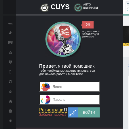
CUYS
АВТО
ВЫПЛАТЫ
0%
подготовка к
заработку и
рекламе
ЛИМ
Привет
я твой помощник
,
тебе необходимо зарегистрироваться
для начала работы в системе
Регистраци
Я
ВОЙТИ
Забыли пароль?