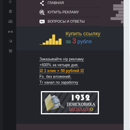
ГЛАВНАЯ
КУПИТЬ РЕКЛАМУ
ВОПРОСЫ И ОТВЕТЫ
Купить ссылку
3
за
рубля
Заказывайте vip рекламу
+600% за четыре дня.
☑ 1 клик = 50 рублей ☑
Fs. без вложений.
Тг канал по заработку