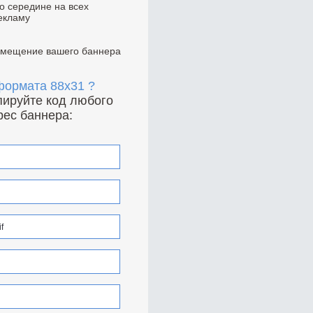
по середине на всех
екламу
азмещение вашего баннера
 формата 88x31 ?
опируйте код любого
рес баннера: