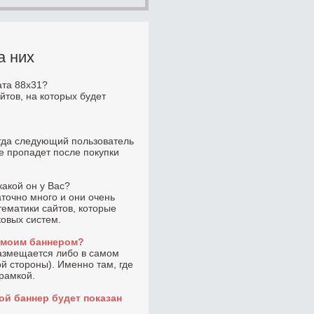
а них
ата 88x31?
йтов, на которых будет
огда следующий пользователь
не пропадет после покупки
какой он у Вас?
точно много и они очень
тематики сайтов, которые
ковых систем.
с моим баннером?
размещается либо в самом
ой стороны). Именно там, где
 рамкой.
ой баннер будет показан