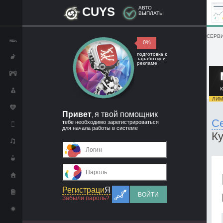
CUYS
АВТО
ВЫПЛАТЫ
СЕРВИ
0%
подготовка к
заработку и
рекламе
ЛИМИ
Привет
я твой помощник
,
С
тебе необходимо зарегистрироваться
для начала работы в системе
Ку
Регистраци
Я
ВОЙТИ
Забыли пароль?