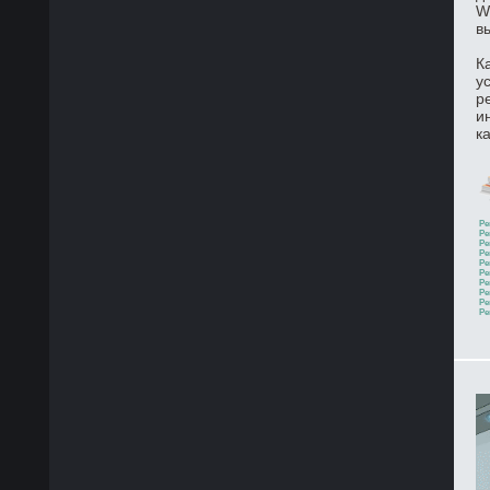
W
в
К
у
р
и
к
Ре
Ре
Ре
Ре
Ре
Ре
Ре
Ре
Ре
Ре