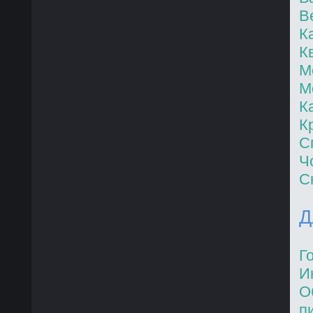
В
К
К
М
М
К
К
С
Ч
С
Д
Г
И
О
п