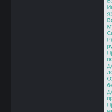
В
И
я
В
М
С
Р
р
П
п
Д
л
О
б
Д
п
П
м