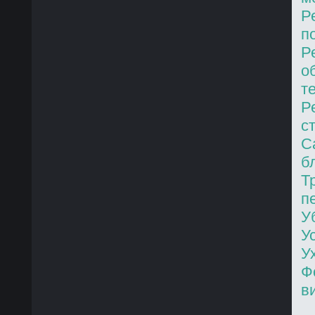
Р
п
Р
о
т
Р
с
С
б
Т
п
У
У
У
Ф
в