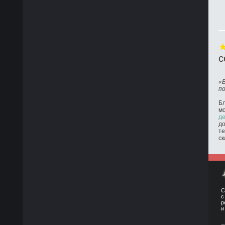
с
«
п
Бл
м
де
до
те
ск
С
с
р
и