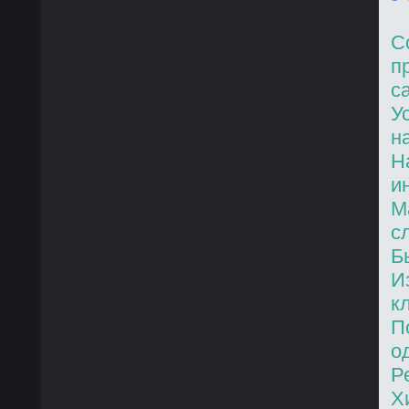
C
п
с
У
н
Н
и
М
с
Б
И
к
П
о
Р
Х