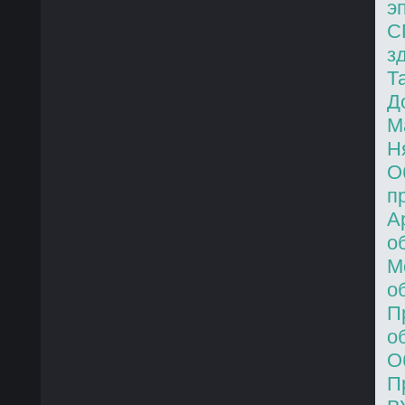
э
С
з
Т
Д
М
Н
О
п
А
о
М
о
П
о
О
П