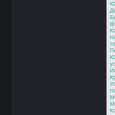
Ю
Д
Б
ф
К
Н
т
П
Ю
у
И
К
У
п
М
М
К