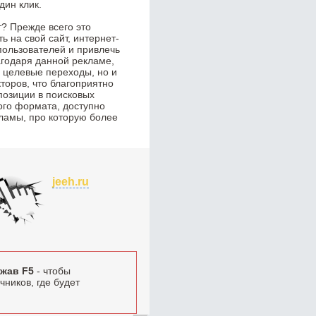
дин клик.
? Прежде всего это
 на свой сайт, интернет-
пользователей и привлечь
годаря данной рекламе,
о целевые переходы, но и
торов, что благоприятно
позиции в поисковых
ого формата, доступно
ламы, про которую более
jeeh.ru
жав F5
- чтобы
ников, где будет