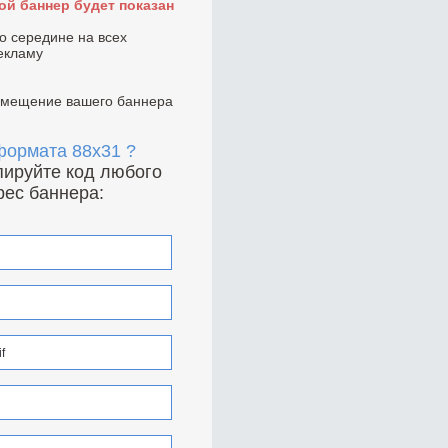
ой баннер будет показан
по середине на всех
екламу
азмещение вашего баннера
 формата 88x31 ?
опируйте код любого
рес баннера: