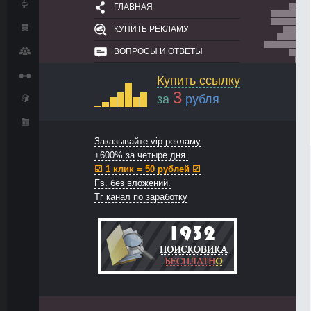
ГЛАВНАЯ
КУПИТЬ РЕКЛАМУ
ВОПРОСЫ И ОТВЕТЫ
Купить ссылку
3
за
рубля
Заказывайте vip рекламу
+600% за четыре дня.
☑ 1 клик = 50 рублей ☑
Fs. без вложений.
Тг канал по заработку