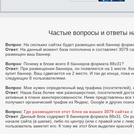
Частые вопросы и ответы н
Вопрос
: На скольких сайтах будет размещен мой баннер форм
Ответ
: На данный момент база пополнена и составляет 3079 са
размещен ваш баннер.
Вопрос
: Почему в блоке всего 8 баннеров формата 88x31?
Ответ
: При размещении баннера, он появляется на 1 месте. К
купит баннер, Ваш сдвигается на 2 место. И так до конца, пока 
следующих 8 пользователями.
Вопрос
: Мне нужен определенный вид трафика (посетителей), 
Ответ
: Наша база более чем разношерстная, посетителей доста
активные в плане заинтересованности. Ниже представлены все 
получают органический трафик из Яндекс, Google и других поис
Вопрос:
Где размещается этот блок на ваших 3079 сайтах 
Ответ
: Данный блок содержит 8 баннеров формата 88x31. Он 
начале сайта (в шапке), либо по центру (или с правой или c лев
пользователь заметит его. К тому же этот блок выделен красной