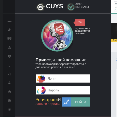
CUYS
АВТО
ВЫПЛАТЫ
0%
подготовка к
заработку и
рекламе
ЛИМ
Привет
я твой помощник
,
тебе необходимо зарегистрироваться
для начала работы в системе
Регистраци
Я
ВОЙТИ
Забыли пароль?