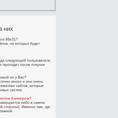
а них
ата 88x31?
йтов, на которых будет
огда следующий пользователь
не пропадет после покупки
какой он у Вас?
точно много и они очень
тематики сайтов, которые
ковых систем.
с моим баннером?
размещается либо в самом
ой стороны). Именно там, где
 рамкой.