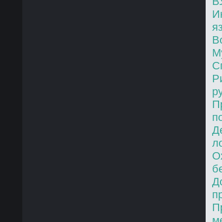
В
И
я
В
М
С
Р
р
П
п
Д
л
О
б
Д
п
П
м