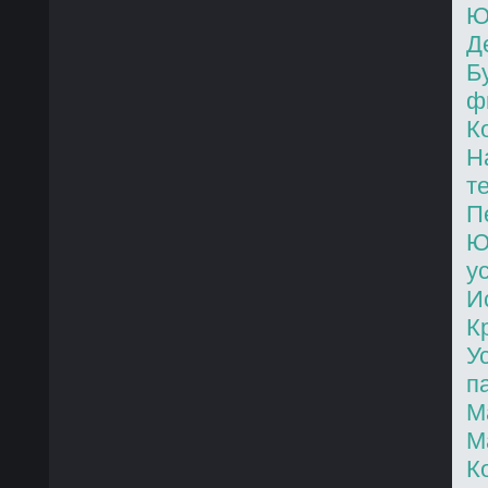
Ю
Д
Б
ф
К
Н
т
П
Ю
у
И
К
У
п
М
М
К