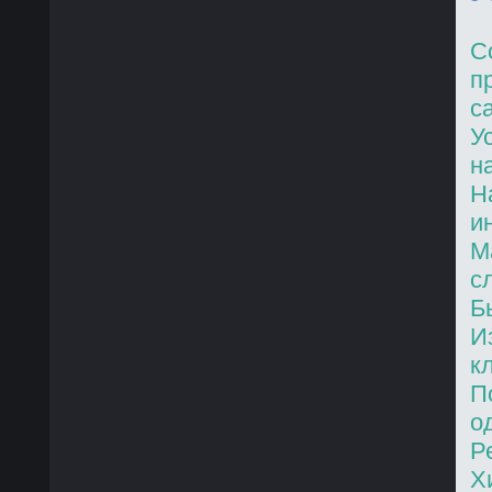
C
п
с
У
н
Н
и
М
с
Б
И
к
П
о
Р
Х