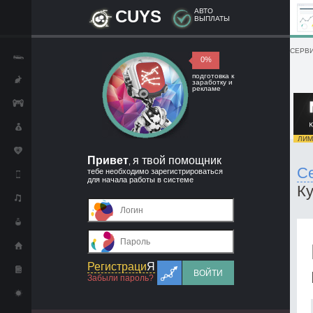
CUYS
АВТО
ВЫПЛАТЫ
СЕРВИ
0%
подготовка к
заработку и
рекламе
ЛИМИ
Привет
я твой помощник
,
С
тебе необходимо зарегистрироваться
для начала работы в системе
Ку
Регистраци
Я
ВОЙТИ
Забыли пароль?