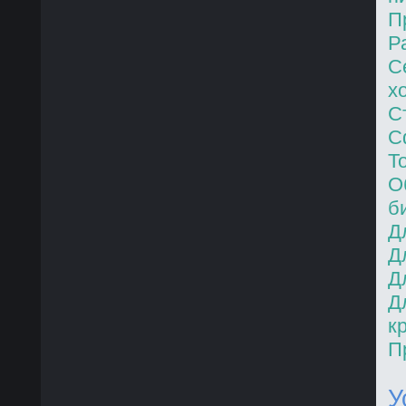
П
Р
С
х
С
С
Т
О
б
Д
Д
Д
Д
к
П
У