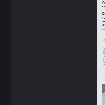
W
в
К
у
р
и
к
Ре
Ре
Ре
Ре
Ре
Ре
Ре
Ре
Ре
Ре