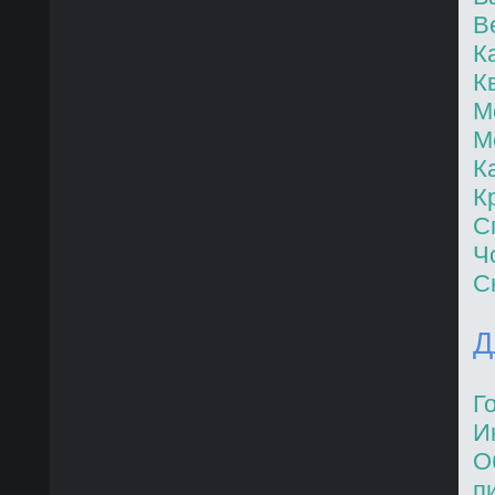
В
К
К
М
М
К
К
С
Ч
С
Д
Г
И
О
п