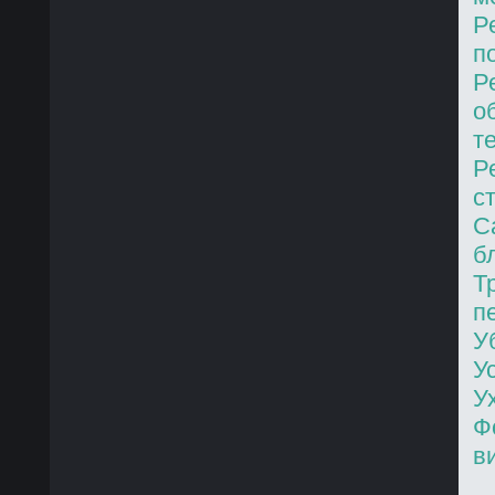
Р
п
Р
о
т
Р
с
С
б
Т
п
У
У
У
Ф
в