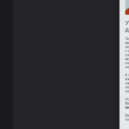
У
д
Те
ма
сю
с 
са
мо
оз
по
К 
е
на
по
по
Ус
Ва
м
Ва
с