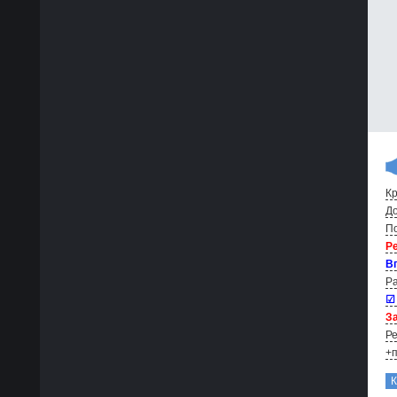
Кр
До
По
Р
В
Ра
☑
За
Ре
+п