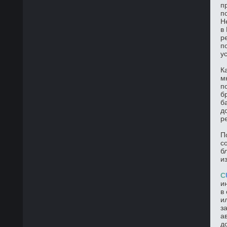
п
п
Н
в
р
п
у
К
м
п
б
б
д
р
П
с
б
и
C
и
в
и
з
а
д