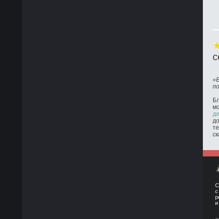
с
«
п
Бл
м
де
до
те
ск
С
с
р
и