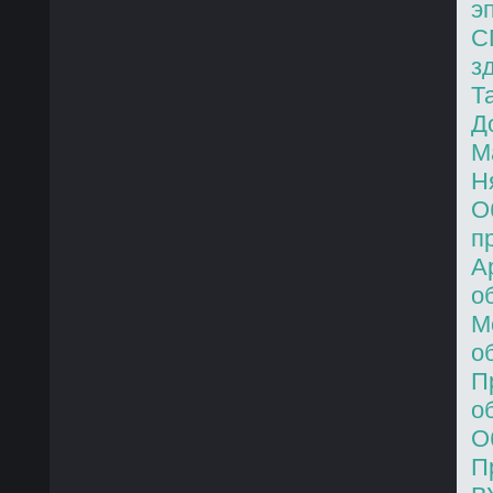
э
С
з
Т
Д
М
Н
О
п
А
о
М
о
П
о
О
П