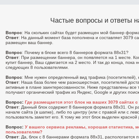
Частые вопросы и ответы н
Вопрос
: На скольких сайтах будет размещен мой баннер форм
Ответ
: На данный момент база пополнена и составляет 3079 са
размещен ваш баннер.
Вопрос
: Почему в блоке всего 8 баннеров формата 88x31?
Ответ
: При размещении баннера, он появляется на 1 месте. К
купит баннер, Ваш сдвигается на 2 место. И так до конца, пока 
следующих 8 пользователями.
Вопрос
: Мне нужен определенный вид трафика (посетителей), 
Ответ
: Наша база более чем разношерстная, посетителей доста
активные в плане заинтересованности. Ниже представлены все 
получают органический трафик из Яндекс, Google и других поис
Вопрос:
Где размещается этот блок на ваших 3079 сайтах 
Ответ
: Данный блок содержит 8 баннеров формата 88x31. Он 
начале сайта (в шапке), либо по центру (или с правой или c лев
пользователь заметит его. К тому же этот блок выделен красной
Вопрос:
У вашего сервиса рекламы, хорошая статистика, м
пользователям?
Ответ
: Да, блок с 8 баннерами формата 88x31, распологается 