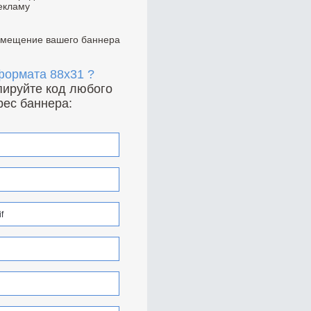
екламу
азмещение вашего баннера
 формата 88x31 ?
опируйте код любого
рес баннера: