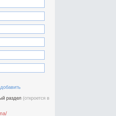
 добавить
ный раздел
(откроется в
ama/