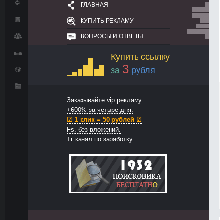
ГЛАВНАЯ
КУПИТЬ РЕКЛАМУ
ВОПРОСЫ И ОТВЕТЫ
Купить ссылку
3
за
рубля
Заказывайте vip рекламу
+600% за четыре дня.
☑ 1 клик = 50 рублей ☑
Fs. без вложений.
Тг канал по заработку