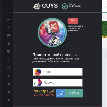
CUYS
АВТО
ВЫПЛАТЫ
0%
подготовка к
заработку и
рекламе
ЛИМ
Привет
я твой помощник
,
тебе необходимо зарегистрироваться
для начала работы в системе
Регистраци
Я
ВОЙТИ
Забыли пароль?