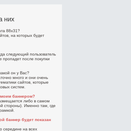
а них
ата 88x31?
йтов, на которых будет
огда следующий пользователь
не пропадет после покупки
какой он у Вас?
точно много и они очень
тематики сайтов, которые
ковых систем.
с моим баннером?
размещается либо в самом
ой стороны). Именно там, где
 рамкой.
ой баннер будет показан
по середине на всех