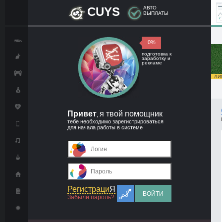
CUYS
АВТО
ВЫПЛАТЫ
0%
подготовка к
заработку и
рекламе
ЛИМ
Привет
я твой помощник
,
тебе необходимо зарегистрироваться
для начала работы в системе
Регистраци
Я
ВОЙТИ
Забыли пароль?