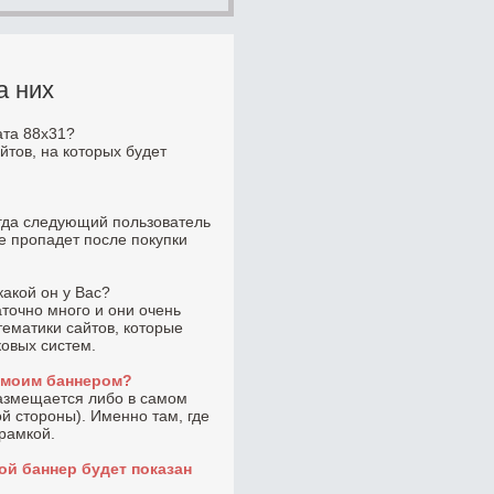
а них
ата 88x31?
йтов, на которых будет
огда следующий пользователь
не пропадет после покупки
какой он у Вас?
точно много и они очень
тематики сайтов, которые
ковых систем.
с моим баннером?
размещается либо в самом
ой стороны). Именно там, где
 рамкой.
ой баннер будет показан