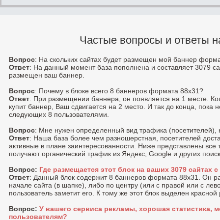
Частые вопросы и ответы н
Вопрос
: На скольких сайтах будет размещен мой баннер форм
Ответ
: На данный момент база пополнена и составляет 3079 са
размещен ваш баннер.
Вопрос
: Почему в блоке всего 8 баннеров формата 88x31?
Ответ
: При размещении баннера, он появляется на 1 месте. К
купит баннер, Ваш сдвигается на 2 место. И так до конца, пока 
следующих 8 пользователями.
Вопрос
: Мне нужен определенный вид трафика (посетителей), 
Ответ
: Наша база более чем разношерстная, посетителей доста
активные в плане заинтересованности. Ниже представлены все 
получают органический трафик из Яндекс, Google и других поис
Вопрос:
Где размещается этот блок на ваших 3079 сайтах 
Ответ
: Данный блок содержит 8 баннеров формата 88x31. Он 
начале сайта (в шапке), либо по центру (или с правой или c лев
пользователь заметит его. К тому же этот блок выделен красной
Вопрос:
У вашего сервиса рекламы, хорошая статистика, м
пользователям?