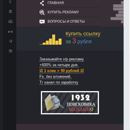
ГЛАВНАЯ
КУПИТЬ РЕКЛАМУ
ВОПРОСЫ И ОТВЕТЫ
Купить ссылку
3
за
рубля
Заказывайте vip рекламу
+600% за четыре дня.
☑ 1 клик = 50 рублей ☑
Fs. без вложений.
Тг канал по заработку