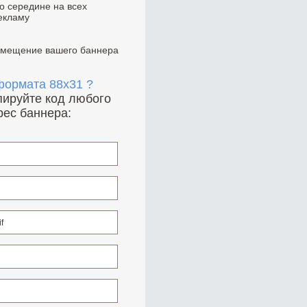
по середине на всех
екламу
азмещение вашего баннера
 формата 88x31 ?
опируйте код любого
рес баннера: