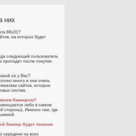
а них
ата 88x31?
йтов, на которых будет
огда следующий пользователь
не пропадет после покупки
какой он у Вас?
точно много и они очень
тематики сайтов, которые
ковых систем.
с моим баннером?
размещается либо в самом
ой стороны). Именно там, где
 рамкой.
ой баннер будет показан
по середине на всех