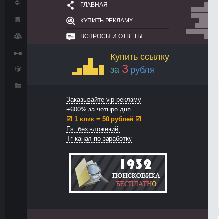
ГЛАВНАЯ
КУПИТЬ РЕКЛАМУ
ВОПРОСЫ И ОТВЕТЫ
Купить ссылку
3
за
рубля
Заказывайте vip рекламу
+600% за четыре дня.
☑ 1 клик = 50 рублей ☑
Fs. без вложений.
Тг канал по заработку