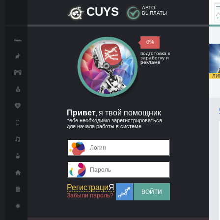
CUYS
АВТО
ВЫПЛАТЫ
0%
подготовка к
заработку и
рекламе
ЛИМ
Привет
я твой помощник
,
тебе необходимо зарегистрироваться
для начала работы в системе
Регистраци
Я
ВОЙТИ
Забыли пароль?