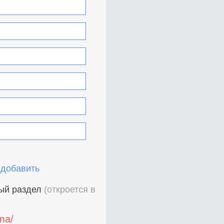
 добавить
ный раздел
(откроется в
ama/