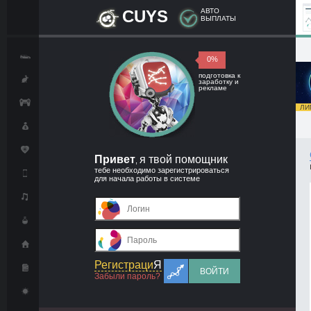
CUYS
АВТО
ВЫПЛАТЫ
0%
подготовка к
заработку и
рекламе
ЛИМ
Привет
я твой помощник
,
тебе необходимо зарегистрироваться
для начала работы в системе
Регистраци
Я
ВОЙТИ
Забыли пароль?