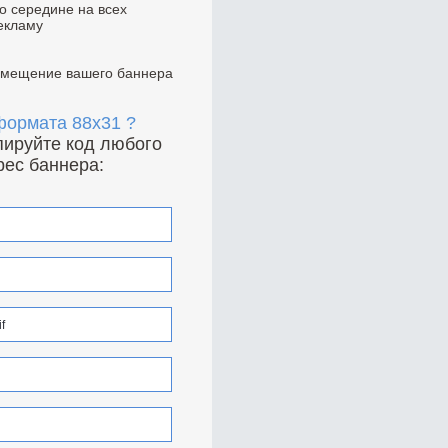
по середине на всех
екламу
азмещение вашего баннера
 формата 88x31 ?
опируйте код любого
рес баннера: