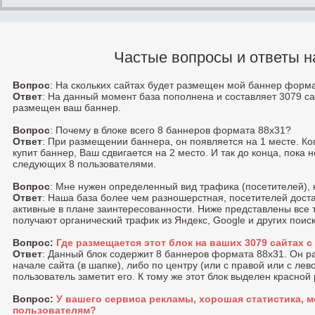
Частые вопросы и ответы н
Вопрос
: На скольких сайтах будет размещен мой баннер форм
Ответ
: На данный момент база пополнена и составляет 3079 са
размещен ваш баннер.
Вопрос
: Почему в блоке всего 8 баннеров формата 88x31?
Ответ
: При размещении баннера, он появляется на 1 месте. К
купит баннер, Ваш сдвигается на 2 место. И так до конца, пока 
следующих 8 пользователями.
Вопрос
: Мне нужен определенный вид трафика (посетителей), 
Ответ
: Наша база более чем разношерстная, посетителей доста
активные в плане заинтересованности. Ниже представлены все 
получают органический трафик из Яндекс, Google и других поис
Вопрос:
Где размещается этот блок на ваших 3079 сайтах 
Ответ
: Данный блок содержит 8 баннеров формата 88x31. Он 
начале сайта (в шапке), либо по центру (или с правой или c лев
пользователь заметит его. К тому же этот блок выделен красной
Вопрос:
У вашего сервиса рекламы, хорошая статистика, м
пользователям?