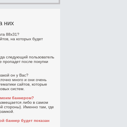
а них
ата 88x31?
йтов, на которых будет
огда следующий пользователь
не пропадет после покупки
какой он у Вас?
точно много и они очень
тематики сайтов, которые
ковых систем.
с моим баннером?
размещается либо в самом
ой стороны). Именно там, где
 рамкой.
ой баннер будет показан