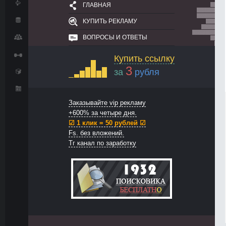
ГЛАВНАЯ
КУПИТЬ РЕКЛАМУ
ВОПРОСЫ И ОТВЕТЫ
Купить ссылку
3
за
рубля
Заказывайте vip рекламу
+600% за четыре дня.
☑ 1 клик = 50 рублей ☑
Fs. без вложений.
Тг канал по заработку