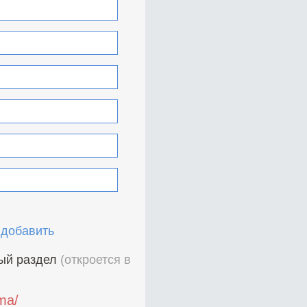
 добавить
ный раздел
(откроется в
ama/