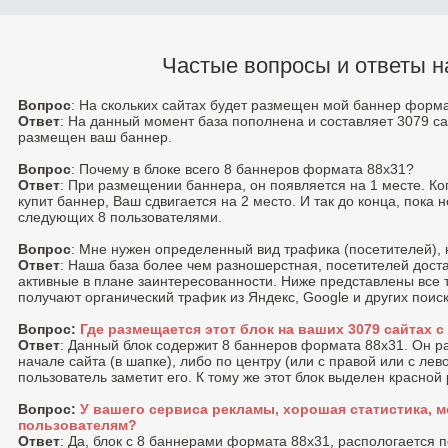
Частые вопросы и ответы н
Вопрос
: На скольких сайтах будет размещен мой баннер форм
Ответ
: На данный момент база пополнена и составляет 3079 са
размещен ваш баннер.
Вопрос
: Почему в блоке всего 8 баннеров формата 88x31?
Ответ
: При размещении баннера, он появляется на 1 месте. К
купит баннер, Ваш сдвигается на 2 место. И так до конца, пока 
следующих 8 пользователями.
Вопрос
: Мне нужен определенный вид трафика (посетителей), 
Ответ
: Наша база более чем разношерстная, посетителей доста
активные в плане заинтересованности. Ниже представлены все 
получают органический трафик из Яндекс, Google и других поис
Вопрос:
Где размещается этот блок на ваших 3079 сайтах 
Ответ
: Данный блок содержит 8 баннеров формата 88x31. Он 
начале сайта (в шапке), либо по центру (или с правой или c лев
пользователь заметит его. К тому же этот блок выделен красной
Вопрос:
У вашего сервиса рекламы, хорошая статистика, м
пользователям?
Ответ
: Да, блок с 8 баннерами формата 88x31, распологается 