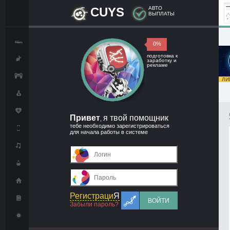
CUYS
АВТО
ВЫПЛАТЫ
0%
подготовка к
заработку и
рекламе
ЛИМ
Привет
я твой помощник
,
тебе необходимо зарегистрироваться
для начала работы в системе
Регистраци
Я
ВОЙТИ
Забыли пароль?