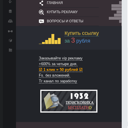
ГЛАВНАЯ
КУПИТЬ РЕКЛАМУ
ВОПРОСЫ И ОТВЕТЫ
Купить ссылку
3
за
рубля
Заказывайте vip рекламу
+600% за четыре дня.
☑ 1 клик = 50 рублей ☑
Fs. без вложений.
Тг канал по заработку