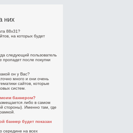
а них
ата 88x31?
йтов, на которых будет
огда следующий пользователь
не пропадет после покупки
какой он у Вас?
точно много и они очень
тематики сайтов, которые
ковых систем.
с моим баннером?
размещается либо в самом
ой стороны). Именно там, где
 рамкой.
ой баннер будет показан
по середине на всех