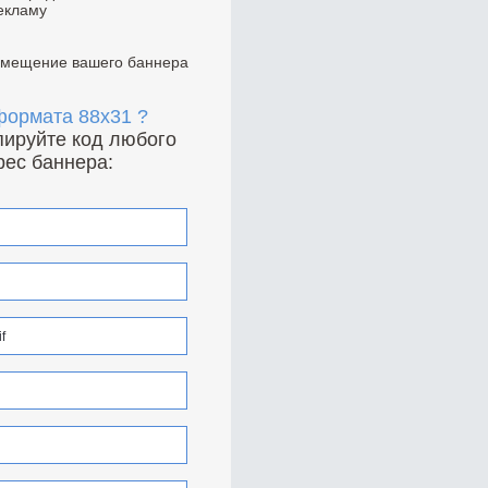
екламу
азмещение вашего баннера
 формата 88x31 ?
опируйте код любого
рес баннера: